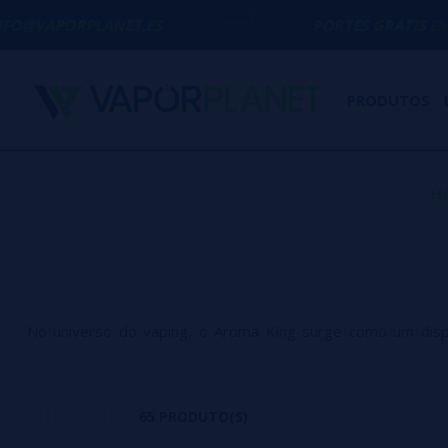
ET.ES
PORTES GRÁTIS
EM COMPRAS ACIMA
PRODUTOS
H
No universo do vaping, o Aroma King surge como um dispo
meticulosamente projetado para oferecer uma experiência p
intensos e vapor denso. O equilíbrio perfeito entre esti
65 PRODUTO(S)
combinar materiais de alta qualidade com processos de fab