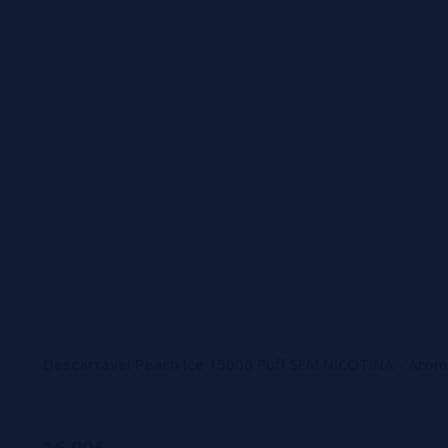
O diferencial do Aroma King também se manifesta na atenç
dispositivo se adapte de forma natural à rotina dos usuário
Tecnologia avançada de aquecimento para uma distribuição d
Estrutura robusta e elegante, que une resistência e estética 
Materiais de alta qualidade que garantem longevidade ao disp
Descartável Peach Ice 15000 Puff SEM NICOTINA - Arom
Sistema integrado de segurança que protege contra inciden
Ao integrar inovação, performance e segurança, o Aroma 
16,90€