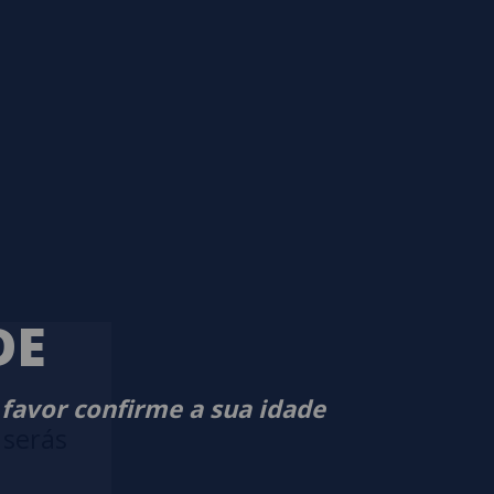
DE
 favor confirme a sua idade
 serás