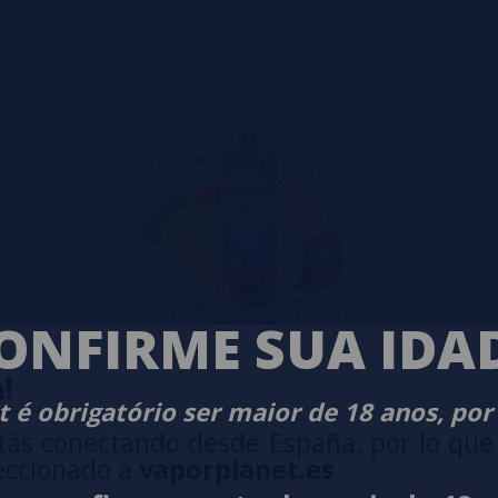
ONFIRME SUA IDA
!
 é obrigatório ser maior de 18 anos, por
tás conectando desde España, por lo que
TINA - Aroma King
eccionado a
vaporplanet.es