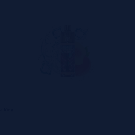
ão aos detalhes e na busca incessante pela perfeição. O des
s, proporcionando conforto durante o uso prolongado. Entre as c
e vapor uniforme;
refinada;
ositivo;
a King
tes comuns.
King se posiciona como uma escolha indispensável para aquele