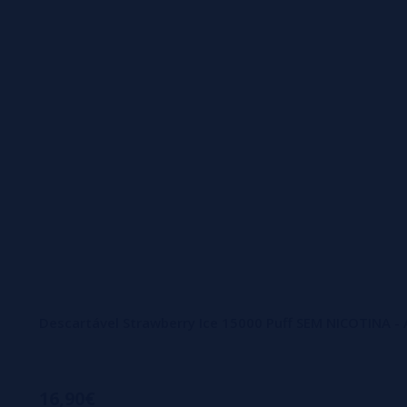
vaping, consolidando sua posição no mercado global.
A excelência do Aroma King se evidencia na forma como ele
inovador, o vapor é gerado de maneira uniforme, permitin
experiência de vaping, mas também assegura que cada inala
que a qualidade do vapor se mantenha constante, mesmo apó
A segurança é um pilar fundamental no desenvolvimento do
proteção contra superaquecimento e vazamentos. Esse rig
podem desfrutar do vaping sem preocupações. A marca inve
com a integridade e a segurança dos seus clientes.
Descartável Strawberry Ice 15000 Puff SEM NICOTINA -
16,90€