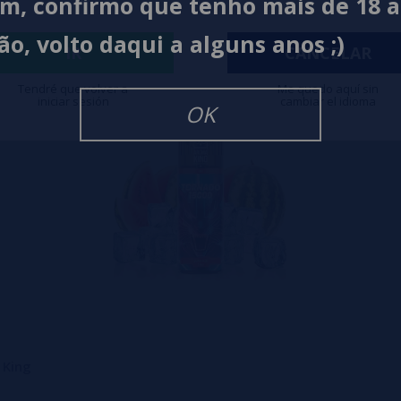
im, confirmo que tenho mais de 18 
ão, volto daqui a alguns anos ;)
IR
CANCELAR
Tendré que volver a
Me quedo aquí sin
iniciar sesión
cambiar el idioma
OK
 King