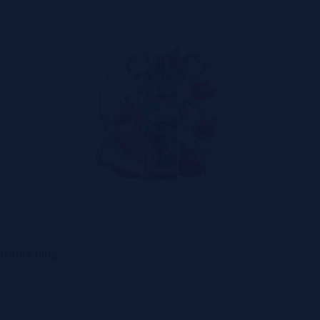
 potencializa o sabor dos e-líquidos, realçando cada nota com 
do que os componentes aromáticos se expressem em sua plenit
ção se torne um momento de puro deleite. O dispositivo foi c
s horas de uso contínuo.
 Aroma King. Cada componente é cuidadosamente selecionado p
oroso controle de qualidade garante não apenas um desempenh
ste continuamente em inovações que promovem a durabilidade 
 Aroma King