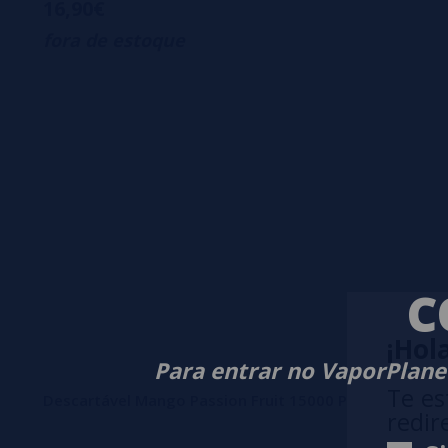
16,90€
fora de estoque
C
¡Hola
Para entrar no VaporPlanet
Te es
Descartável Mango Passion Fruit 15000 Puff SEM NICO
redir