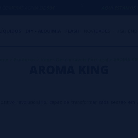
 DE
50€
AQUI ESTAMOS
PARA AJUDÁ-LO C
LÍQUIDOS
DIY - ALQUIMIA
FLASH
NOVIDADES
HIGH END
ome
>
Produtos
>
Vapes Descartáveis Portugal
>
AROMA KI
AROMA KING
sitivo revolucionário, capaz de transformar cada sessão em
remium, onde a inovação tecnológica se alia a um design sofis
lo e desempenho é notório, demonstrando o comprometimento da 
ricação avançados, o Aroma King se destaca como uma escolha 