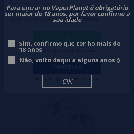
Para entrar no VaporPlanet é obrigatório
Te estás conectando desde España, por lo que
ser maior de 18 anos, por favor confirme a
sua idade
serás redireccionado a
vaporplanet.es
Aroma La Grosse Pomme 30ml Cedric Groscake
IR
10,90€
Sim, confirmo que tenho mais de
18 anos
Tendré que volver a iniciar sesión
comprar
Não, volto daqui a alguns anos ;)
CANCELAR
Me quedo aquí sin cambiar el idioma
OK