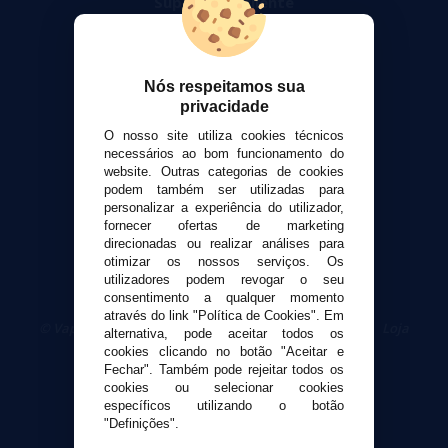
Suporte ao cliente
Envio e devoluções
Formas de pagamento
Contato
Nós respeitamos sua
privacidade
Segurança e privacidade
O nosso site utiliza cookies técnicos
Termos e Condições de Uso
necessários ao bom funcionamento do
website. Outras categorias de cookies
Política de privacidade
podem também ser utilizadas para
Política de cookies
personalizar a experiência do utilizador,
fornecer ofertas de marketing
direcionadas ou realizar análises para
otimizar os nossos serviços. Os
utilizadores podem revogar o seu
consentimento a qualquer momento
através do link "Política de Cookies". Em
© VaporPlanet.pt
|
Compre Cigarros Eletrônicos
|
Loja
alternativa, pode aceitar todos os
Cigarrillos Electronicos
cookies clicando no botão "Aceitar e
Yopi Online SL CIF: B90451832
Fechar". Também pode rejeitar todos os
cookies ou selecionar cookies
específicos utilizando o botão
"Definições".