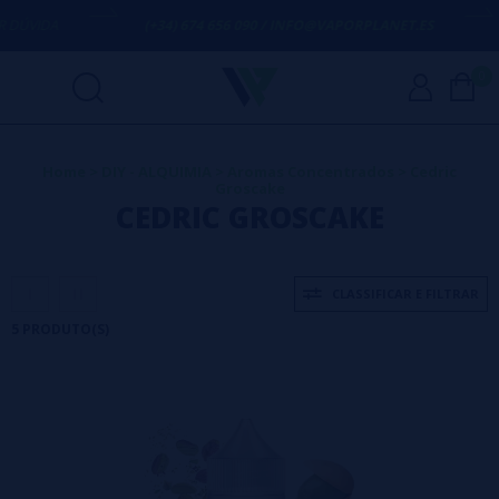
ÚVIDA
(+34) 674 656 090 / INFO@VAPORPLANET.ES
0
Home
>
DIY - ALQUIMIA
>
Aromas Concentrados
>
Cedric
Groscake
CEDRIC GROSCAKE
CLASSIFICAR E FILTRAR
5 PRODUTO(S)