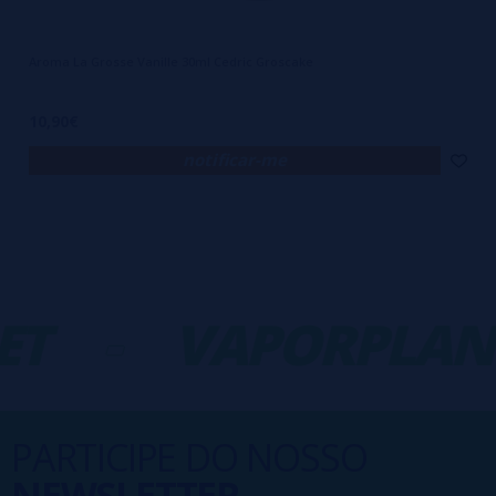
Aroma La Grosse Vanille 30ml Cedric Groscake
10,90€
notificar-me
T
-
VAPORPLAN
PARTICIPE DO NOSSO
NEWSLETTER