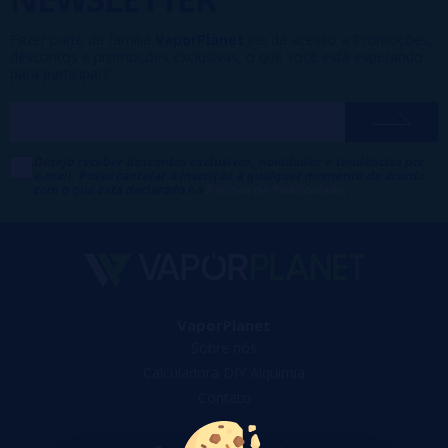
Fazer parte da família
VaporPlanet
lhe dá acesso a Promoções,
descontos e promoções exclusivas, o que você está esperando
para participar?
Desejo receber descontos exclusivos, novidades e tendências por
e-mail. Posso cancelar a inscrição a qualquer momento de acordo
com o que está declarado na
Política de Publicidade
.
VaporPlanet
Sobre nós
Calculadora DIY Alquimia
Contato