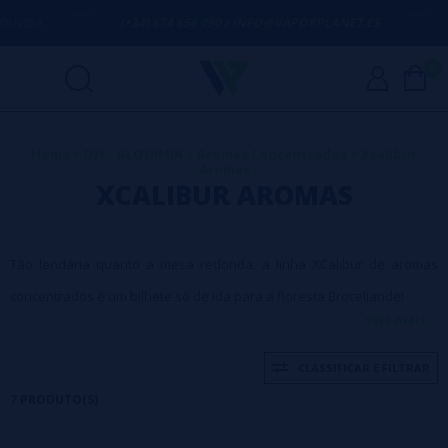
IDA
(+34) 674 656 090 / INFO@VAPORPLANET.ES
PO
0
Home
>
DIY - ALQUIMIA
>
Aromas Concentrados
>
Xcalibur
Aromas
XCALIBUR AROMAS
Tão lendária quanto a mesa redonda, a linha XCalibur de aromas
concentrados é um bilhete só de ida para a floresta Broceliande!
veja mais...
CLASSIFICAR E FILTRAR
7 PRODUTO(S)