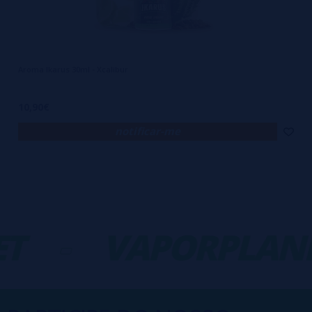
Aroma Ikarus 30ml - Xcalibur
10,90€
notificar-me
T
-
VAPORPLANE