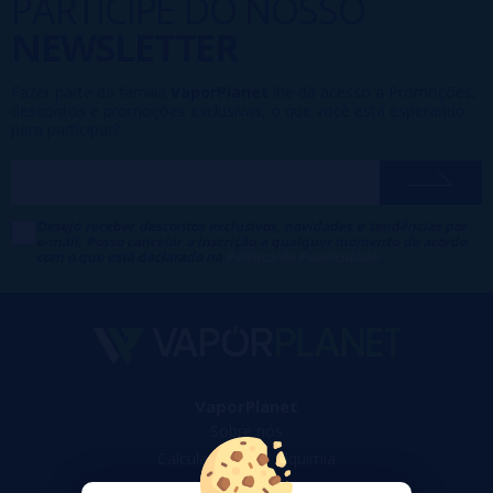
PARTICIPE DO NOSSO
NEWSLETTER
Fazer parte da família
VaporPlanet
lhe dá acesso a Promoções,
descontos e promoções exclusivas, o que você está esperando
para participar?
Desejo receber descontos exclusivos, novidades e tendências por
e-mail. Posso cancelar a inscrição a qualquer momento de acordo
com o que está declarado na
Política de Publicidade
.
VaporPlanet
Sobre nós
Calculadora DIY Alquimia
Contato