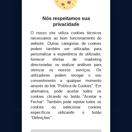
Suporte ao cliente
Nós respeitamos sua
Envio e devoluções
privacidade
Formas de pagamento
O nosso site utiliza cookies técnicos
Contato
necessários ao bom funcionamento do
website. Outras categorias de cookies
podem também ser utilizadas para
Segurança e privacidade
personalizar a experiência do utilizador,
Termos e Condições de Uso
fornecer ofertas de marketing
Política de privacidade
direcionadas ou realizar análises para
otimizar os nossos serviços. Os
Política de cookies
utilizadores podem revogar o seu
consentimento a qualquer momento
através do link "Política de Cookies". Em
alternativa, pode aceitar todos os
cookies clicando no botão "Aceitar e
Fechar". Também pode rejeitar todos os
cookies ou selecionar cookies
© VaporPlanet.pt
|
Compre Cigarros Eletrônicos
|
Loja
específicos utilizando o botão
Cigarrillos Electronicos
"Definições".
Yopi Online SL CIF: B90451832