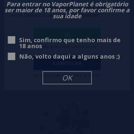
Para entrar no VaporPlanet é obrigatório
Te estás conectando desde España, por lo que
ser maior de 18 anos, por favor confirme a
sua idade
serás redireccionado a
vaporplanet.es
IR
Sim, confirmo que tenho mais de
18 anos
Tendré que volver a iniciar sesión
Aroma Warcraft 30ml - Xcalibur
Não, volto daqui a alguns anos ;)
CANCELAR
10,90€
notificar-me
Me quedo aquí sin cambiar el idioma
OK