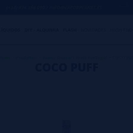
 656 090 / INFO@VAPORPLANET.ES
PORTE
LÍQUIDOS
DIY - ALQUIMIA
FLASH
NOVIDADES
HIGH END
Home
>
Produtos
>
Vapes Descartáveis Portugal
>
COCO Puf
COCO PUFF