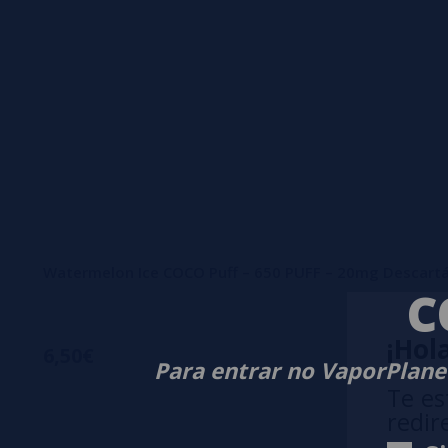
Watermelon Ice COCO Puff – 650 PUFF – 20mg Descartá
C
¡Hola
6,50€
Para entrar no VaporPlanet
Te es
redir