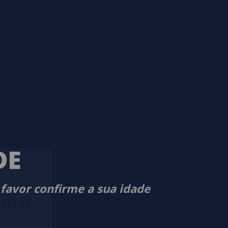
DE
 favor confirme a sua idade
 serás