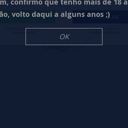
im, confirmo que tenho mais de 18 
ão, volto daqui a alguns anos ;)
IR
CANCELAR
Tendré que volver a
Me quedo aquí sin
iniciar sesión
cambiar el idioma
OK
is