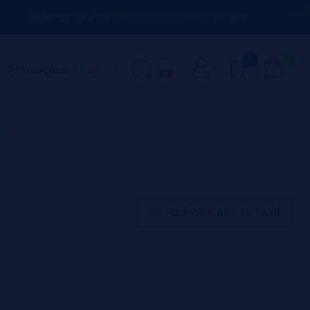
S GRÁTIS
EM COMPRAS ACIMA DE
50€
AQU
0
0
Promoções!
OUTLET
f
CLASSIFICAR E FILTRAR