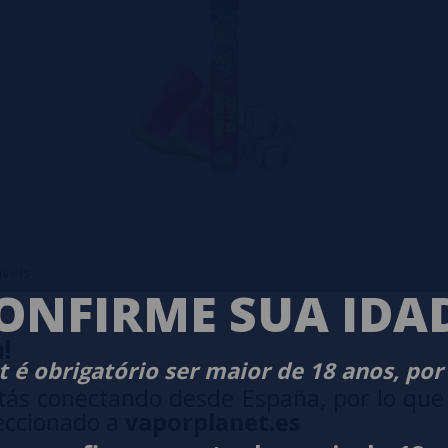
veis
ONFIRME SUA IDA
!
 é obrigatório ser maior de 18 anos, por
tás conectando desde España, por lo que
eccionado a
vaporplanet.es