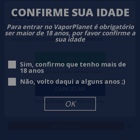
CONFIRME SUA IDADE
¡Hola!
Para entrar no VaporPlanet é obrigatório
Te estás conectando desde España, por lo que
ser maior de 18 anos, por favor confirme a
sua idade
serás redireccionado a
vaporplanet.es
IR
Sim, confirmo que tenho mais de
18 anos
Tendré que volver a iniciar sesión
Não, volto daqui a alguns anos ;)
CANCELAR
Aroma Just Juice Mint Range BLACK Mint 30ml
Me quedo aquí sin cambiar el idioma
OK
10,90€
notificar-me