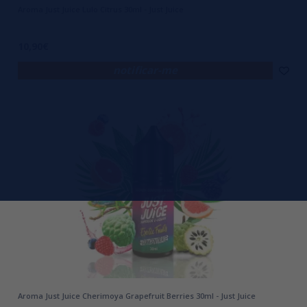
Aroma Just Juice Lulo Citrus 30ml - Just Juice
10,90€
notificar-me
Aroma Just Juice Cherimoya Grapefruit Berries 30ml - Just Juice