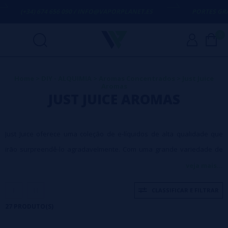
674 656 090 / INFO@VAPORPLANET.ES
PORTES GRÁTIS
EM COMP
0
Home
>
DIY - ALQUIMIA
>
Aromas Concentrados
>
Just Juice
Aromas
JUST JUICE AROMAS
Just Juice oferece uma coleção de e-líquidos de alta qualidade que
irão surpreendê-lo agradavelmente. Com uma grande variedade de
sabores que certamente irão cobrir todas as suas necessidades.
veja mais...
CLASSIFICAR E FILTRAR
27 PRODUTO(S)