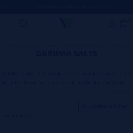
(+34) 674 656 090 / INFO@VAPORPLANET.ES
PORTES
0
Home
>
Líquidos
>
Líquidos com sais de nicotina
>
Daruma Salts
DARUMA SALTS
DARUMA Liquids - Daruma Liquids A Daruma Liquids nasceu com a
ideia de unir o mercado nacional e internacional e a preços muito
competitivos para e-liquid vape da mais alta qualidade (Premium).
veja mais...
CLASSIFICAR E FILTRAR
14 PRODUTO(S)