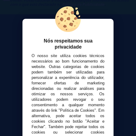
e-mail. Posso cancelar a inscrição a qualquer momento de acordo
com o que está declarado na
Política de Publicidade
.
Nós respeitamos sua
VaporPlanet
privacidade
Sobre nós
O nosso site utiliza cookies técnicos
Calculadora DIY Alquimia
necessários ao bom funcionamento do
website. Outras categorias de cookies
Contato
podem também ser utilizadas para
personalizar a experiência do utilizador,
Suporte ao cliente
fornecer ofertas de marketing
direcionadas ou realizar análises para
Envio e devoluções
otimizar os nossos serviços. Os
Formas de pagamento
utilizadores podem revogar o seu
Contato
consentimento a qualquer momento
através do link "Política de Cookies". Em
alternativa, pode aceitar todos os
Segurança e privacidade
cookies clicando no botão "Aceitar e
Fechar". Também pode rejeitar todos os
Termos e Condições de Uso
cookies ou selecionar cookies
Política de privacidade