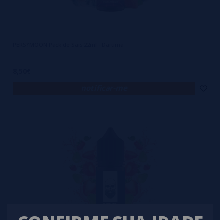
PERSYMOON Pack de Sais 22ml - Daruma
8,50€
notificar-me