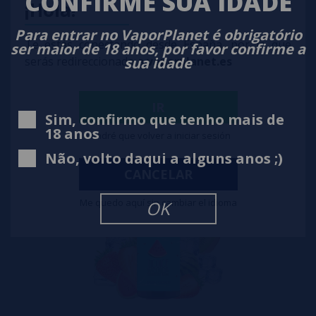
CONFIRME SUA IDADE
¡Hola!
Para entrar no VaporPlanet é obrigatório
Te estás conectando desde España, por lo que
RASPUTIN COLD FREE Pack de Sais 22ml - Daruma
ser maior de 18 anos, por favor confirme a
sua idade
serás redireccionado a
vaporplanet.es
2,95€
notificar-me
IR
Sim, confirmo que tenho mais de
18 anos
Tendré que volver a iniciar sesión
Não, volto daqui a alguns anos ;)
CANCELAR
Me quedo aquí sin cambiar el idioma
OK