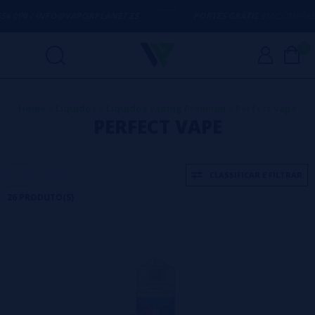
INFO@VAPORPLANET.ES
PORTES GRÁTIS
EM COMPRAS ACIMA DE
5
0
Home
>
Líquidos
>
Líquidos Vaping Premium
>
Perfect Vape
PERFECT VAPE
CLASSIFICAR E FILTRAR
26 PRODUTO(S)