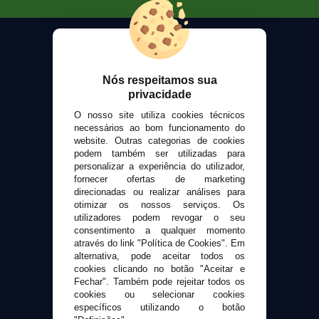
Nós respeitamos sua
VaporPlanet
privacidade
Sobre nós
O nosso site utiliza cookies técnicos
Calculadora DIY Alquimia
necessários ao bom funcionamento do
website. Outras categorias de cookies
Contato
podem também ser utilizadas para
personalizar a experiência do utilizador,
Suporte ao cliente
fornecer ofertas de marketing
direcionadas ou realizar análises para
Envio e devoluções
otimizar os nossos serviços. Os
Formas de pagamento
utilizadores podem revogar o seu
Contato
consentimento a qualquer momento
através do link "Política de Cookies". Em
alternativa, pode aceitar todos os
Segurança e privacidade
cookies clicando no botão "Aceitar e
Fechar". Também pode rejeitar todos os
Termos e Condições de Uso
cookies ou selecionar cookies
Política de privacidade
específicos utilizando o botão