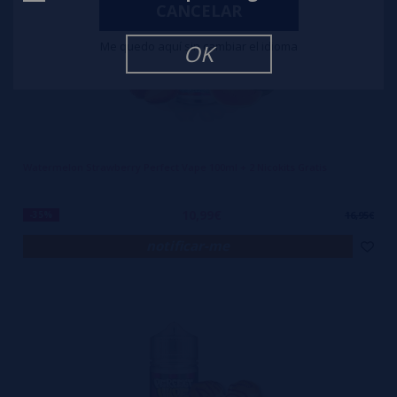
CANCELAR
Me quedo aquí sin cambiar el idioma
OK
Watermelon Strawberry Perfect Vape 100ml + 2 Nicokits Gratis
10,99€
-35%
16,95€
notificar-me