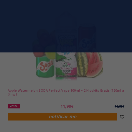
Apple Watermelon SODA Perfect Vape 100ml + 2 Nicokits Gratis (120ml a
3mg )
11,99€
-29%
16,95€
notificar-me