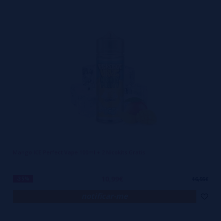
Mango ICE Perfect Vape 100ml + 2 Nicokits Gratis
10,99€
-35%
16,95€
notificar-me