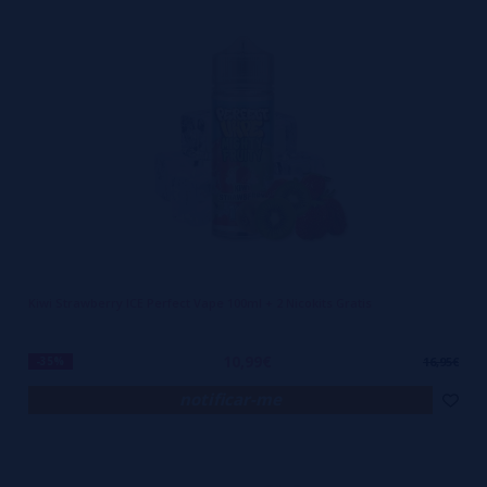
Kiwi Strawberry ICE Perfect Vape 100ml + 2 Nicokits Gratis
10,99€
-35%
16,95€
notificar-me