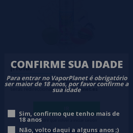
CONFIRME SUA IDADE
¡Hola!
Apple Watermelon ICE Perfect Vape 100ml + 2 Nicokits Gratis
Para entrar no VaporPlanet é obrigatório
10,99€
-35%
Te estás conectando desde España, por lo que
16,95€
ser maior de 18 anos, por favor confirme a
sua idade
serás redireccionado a
vaporplanet.es
notificar-me
IR
Sim, confirmo que tenho mais de
18 anos
Tendré que volver a iniciar sesión
Não, volto daqui a alguns anos ;)