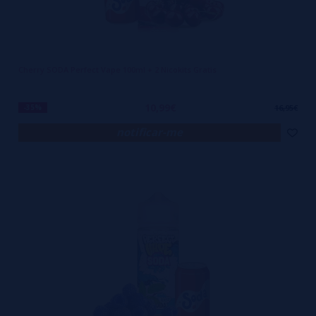
Cherry SODA Perfect Vape 100ml + 2 Nicokits Gratis
10,99€
-35%
16,95€
notificar-me