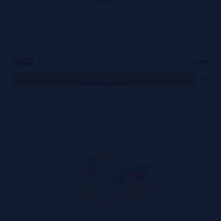
Pink Lemonade By Perfect Bar 50/50 100ml + Nicokits Gratis
10,90€
-27%
14,99€
notificar-me