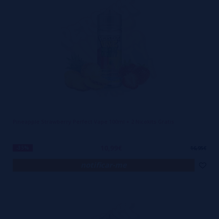
Pineapple Strawberry Perfect Vape 100ml + 2 Nicokits Gratis
10,99€
-35%
16,95€
notificar-me