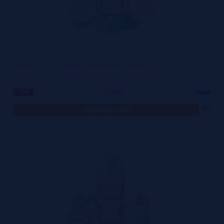
Lemon Lime By Perfect Bar 50/50 100ml + Nicokits Gratis
10,90€
-27%
14,99€
notificar-me