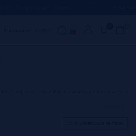
QUALQUER DÚVIDA
(+34) 674 656 090 / 
0
0
Promoções!
OUTLET
e
ões "complexas" com múltiplas nuances e notas sutis para
veja mais...
CLASSIFICAR E FILTRAR