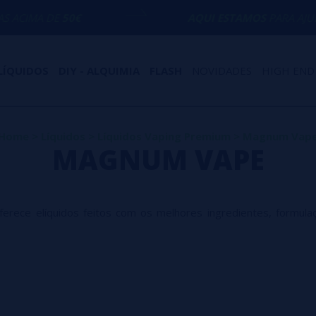
50€
AQUI ESTAMOS
PARA AJUDÁ-LO COM 
LÍQUIDOS
DIY - ALQUIMIA
FLASH
NOVIDADES
HIGH END
Home
>
Líquidos
>
Líquidos Vaping Premium
>
Magnum Vap
MAGNUM VAPE
ce elíquidos feitos com os melhores ingredientes, formulaç