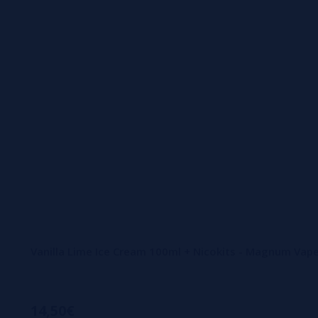
Vanilla Lime Ice Cream 100ml + Nicokits - Magnum Vap
14,50€