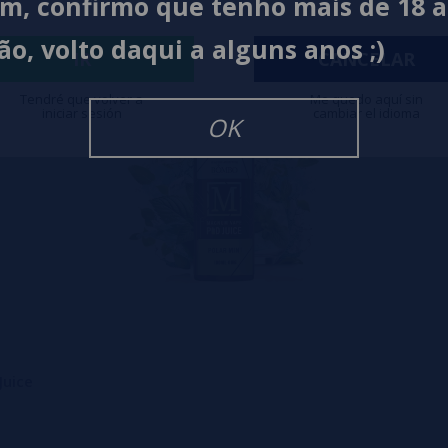
im, confirmo que tenho mais de 18 
ão, volto daqui a alguns anos ;)
IR
CANCELAR
Tendré que volver a
Me quedo aquí sin
iniciar sesión
cambiar el idioma
OK
Juice