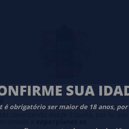
ONFIRME SUA IDA
!
 é obrigatório ser maior de 18 anos, por
tás conectando desde España, por lo que
eccionado a
vaporplanet.es