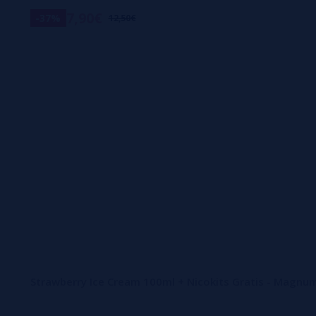
7,90€
-37%
12,50€
Strawberry Ice Cream 100ml + Nicokits Gratis - Magnum