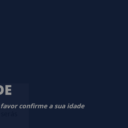
DE
 favor confirme a sua idade
 serás