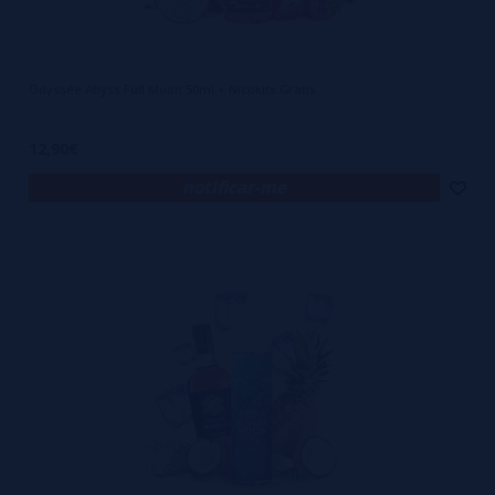
Odyssée Abyss Full Moon 50ml + Nicokits Gratis
12,90€
notificar-me