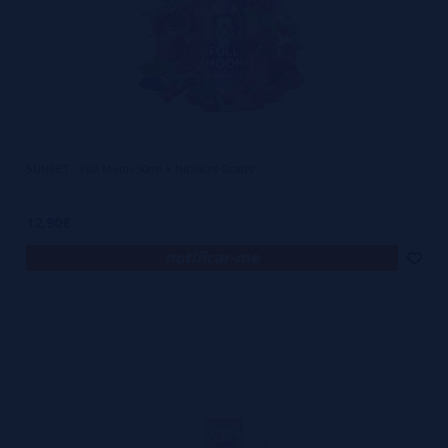
SUNSET - Full Moon 50ml + Nicokits Gratis
12,90€
notificar-me