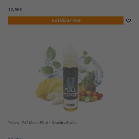
12,90€
notificar-me
Yellow - Full Moon 50ml + Nicokits Gratis