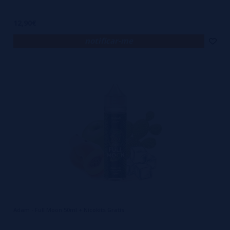
12,90€
notificar-me
Adam - Full Moon 50ml + Nicokits Gratis