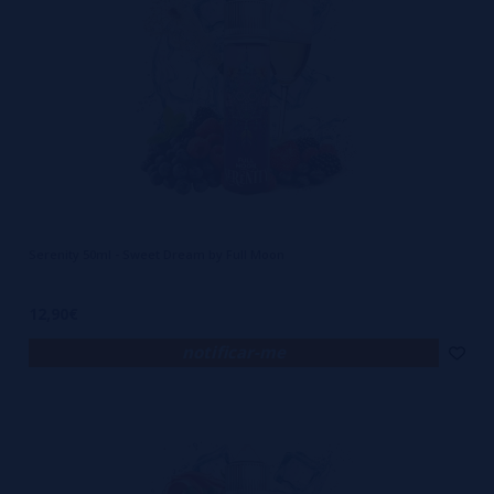
Serenity 50ml - Sweet Dream by Full Moon
12,90€
notificar-me