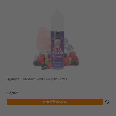
Hypnose - Full Moon 50ml + Nicokits Gratis
12,90€
notificar-me