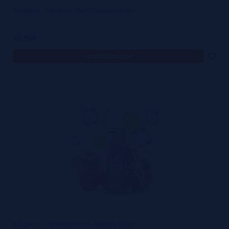
BAHAMAS - Full Moon 50ml + Nicokits Gratis
12,90€
notificar-me
BALEARES - Full Moon 50ml + Nicokits Gratis