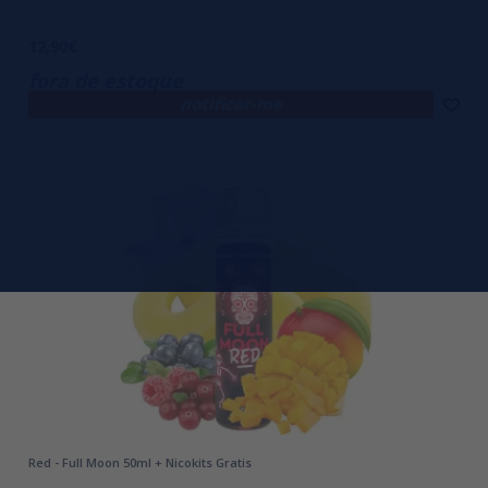
12,90€
fora de estoque
notificar-me
Red - Full Moon 50ml + Nicokits Gratis