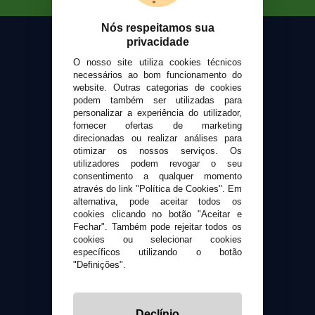
Nós respeitamos sua
privacidade
O nosso site utiliza cookies técnicos
necessários ao bom funcionamento do
VaporPlanet
website. Outras categorias de cookies
podem também ser utilizadas para
Sobre nós
personalizar a experiência do utilizador,
Calculadora DIY Alquimia
fornecer ofertas de marketing
Contato
direcionadas ou realizar análises para
otimizar os nossos serviços. Os
utilizadores podem revogar o seu
Suporte ao cliente
consentimento a qualquer momento
através do link "Política de Cookies". Em
Envio e devoluções
alternativa, pode aceitar todos os
Formas de pagamento
cookies clicando no botão "Aceitar e
Contato
Fechar". Também pode rejeitar todos os
cookies ou selecionar cookies
específicos utilizando o botão
Segurança e privacidade
"Definições".
Termos e Condições de Uso
Política de privacidade
Declínio