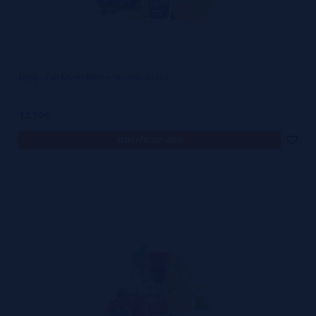
Enjoy - Full Moon 50ml + Nicokits Gratis
12,90€
notificar-me