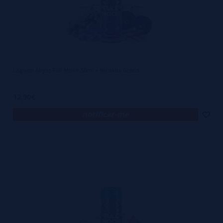
Lagoon Abyss Full Moon 50ml + Nicokits Gratis
12,90€
notificar-me