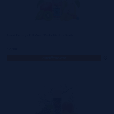
Sweet Factory - Full Moon 50ml + Nicokits Gratis
12,90€
notificar-me