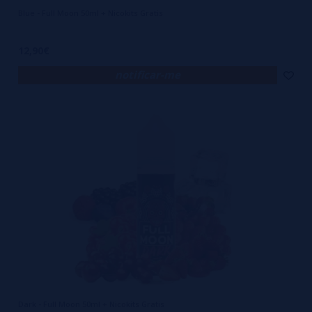
Blue - Full Moon 50ml + Nicokits Gratis
12,90€
notificar-me
Dark - Full Moon 50ml + Nicokits Gratis