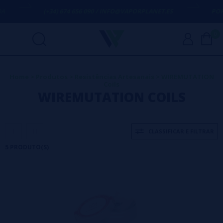
(+34) 674 656 090 / INFO@VAPORPLANET.ES
PORTES
0
Home
>
Produtos
>
Resistências Artesanais
>
WIREMUTATION
Coils
WIREMUTATION COILS
CLASSIFICAR E FILTRAR
5 PRODUTO(S)