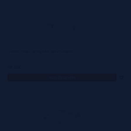
Framed Staple 2x30g N80 - Wiremutation
10,90€
notificar-me