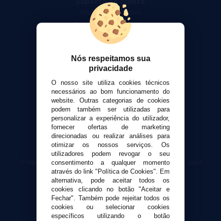
Suporte ao cliente
Envio e devoluções
Formas de pagamento
Contato
Nós respeitamos sua
Segurança e privacidade
privacidade
Termos e Condições de Uso
O nosso site utiliza cookies técnicos
Política de privacidade
necessários ao bom funcionamento do
Política de cookies
website. Outras categorias de cookies
podem também ser utilizadas para
personalizar a experiência do utilizador,
fornecer ofertas de marketing
direcionadas ou realizar análises para
otimizar os nossos serviços. Os
utilizadores podem revogar o seu
© VaporPlanet.pt
|
Compre Cigarros Eletrônicos
|
Loja
consentimento a qualquer momento
Cigarrillos Electronicos
através do link "Política de Cookies". Em
Yopi Online SL CIF: B90451832
alternativa, pode aceitar todos os
cookies clicando no botão "Aceitar e
Fechar". Também pode rejeitar todos os
cookies ou selecionar cookies
específicos utilizando o botão