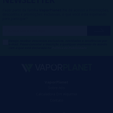
Fazer parte da família
VaporPlanet
lhe dá acesso a Promoções,
descontos e promoções exclusivas, o que você está esperando
para participar?
Desejo receber descontos exclusivos, novidades e tendências por
e-mail. Posso cancelar a inscrição a qualquer momento de acordo
com o que está declarado na
Política de Publicidade
.
VaporPlanet
Sobre nós
Calculadora DIY Alquimia
Contato