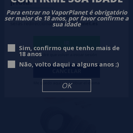
¡Hola!
Para entrar no VaporPlanet é obrigatório
Te estás conectando desde España, por lo que
ser maior de 18 anos, por favor confirme a
sua idade
serás redireccionado a
vaporplanet.es
Alien coils 3x30g/38g N80 - Wiremutation
11,90€
IR
Sim, confirmo que tenho mais de
notificar-me
18 anos
Tendré que volver a iniciar sesión
Não, volto daqui a alguns anos ;)
CANCELAR
Me quedo aquí sin cambiar el idioma
OK