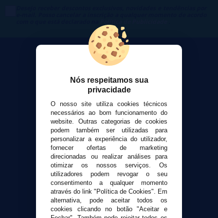
Desejo receber descontos exclusivos, novidades e tendências por
e-mail. Posso cancelar a inscrição a qualquer momento de acordo
com o que está declarado na
Política de Publicidade
.
Nós respeitamos sua
VaporPlanet
privacidade
Sobre nós
O nosso site utiliza cookies técnicos
Calculadora DIY Alquimia
necessários ao bom funcionamento do
website. Outras categorias de cookies
Contato
podem também ser utilizadas para
personalizar a experiência do utilizador,
Suporte ao cliente
fornecer ofertas de marketing
direcionadas ou realizar análises para
Envio e devoluções
otimizar os nossos serviços. Os
Formas de pagamento
utilizadores podem revogar o seu
Contato
consentimento a qualquer momento
através do link "Política de Cookies". Em
alternativa, pode aceitar todos os
Segurança e privacidade
cookies clicando no botão "Aceitar e
Fechar". Também pode rejeitar todos os