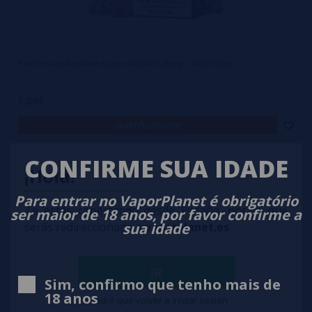
Pod Descartável Aloe Grape 600puffs 20mg - Volt Pocket
5,80€
notificar-me
CONFIRME SUA IDADE
¡Hola!
Para entrar no VaporPlanet é obrigatório
Te estás conectando desde España, por lo que
ser maior de 18 anos, por favor confirme a
sua idade
serás redireccionado a
vaporplanet.es
IR
Sim, confirmo que tenho mais de
18 anos
Tendré que volver a iniciar sesión