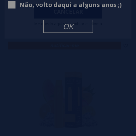
Não, volto daqui a alguns anos ;)
CANCELAR
Pod Descartável Strawberry Ice 600puffs 20mg - Volt Pocket
Me quedo aquí sin cambiar el idioma
OK
5,80€
notificar-me