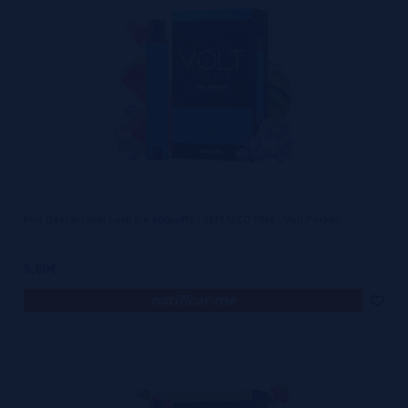
O ponto alto do VOLT está na forma como intensifica o sabor e o 
aroma de cada essência utilizada. Seu sistema de aquecimento é 
projetado com tecnologia de ponta, capaz de ressaltar as notas 
mais sutis do e-líquido, sem abrir mão da densidade das nuvens 
de vapor. O resultado é uma sinfonia de paladar que envolve a 
boca de quem vaporiza, oferecendo uma experiência 
diferenciada a cada tragada. Além disso, a preservação do aroma 
é outro fator de destaque, tornando o ato de vaporar ainda mais 
envolvente. É como se cada gota do seu e-líquido preferido fosse 
transformada em um festival de sensações, garantindo um 
Pod Descartável Lush Ice 600puffs - SEM NICOTINA - Volt Pocket
deleite prolongado durante todo o uso.
5,80€
No que diz respeito à segurança, o VOLT não decepciona. A 
construção sólida e os componentes de alta qualidade atestam o 
notificar-me
compromisso com a proteção de quem utiliza o dispositivo. Esse 
cuidado envolve desde a escolha dos materiais, livres de 
substâncias duvidosas, até a implementação de sistemas 
internos que reduzem riscos de superaquecimento ou 
vazamentos. Dessa forma, cada sessão de vaporização 