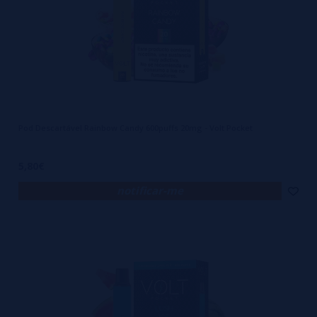
tranquilidade, o VOLT se revela como escolha certeira. Ele 
oferece a performance e a qualidade que todo entusiasta de 
vaping deseja, sem complicar o cotidiano de quem precisa de 
praticidade e confiabilidade. Cada puff traz a sensação de estar 
aproveitando o melhor dos líquidos, com a vantagem de contar 
com um equipamento feito para durar. E para resumir de maneira 
objetiva as virtudes desse dispositivo, basta observar a lista 
abaixo:
Pod Descartável Rainbow Candy 600puffs 20mg - Volt Pocket
Aquecimento uniforme que aprimora a extração de sabor
Estrutura firme que minimiza riscos de danos ou vazamentos
5,80€
Recursos de segurança que evitam aquecimento excessivo
notificar-me
Garantia e suporte que reforçam a confiabilidade do produto
Dessa forma, o VOLT eleva o patamar dos dispositivos de 
vaporização ao entregar praticidade, performance e resistência 
em um só pacote, fazendo com que cada sessão seja muito 
mais do que apenas inalar vapor: torna-se um momento de puro 
deleite sensorial, apoiado pela certeza de estar utilizando um 
produto feito para durar.