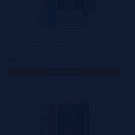
Pod Descartável Lush Ice 600puffs 20mg - Volt Pocket
5,80€
notificar-me