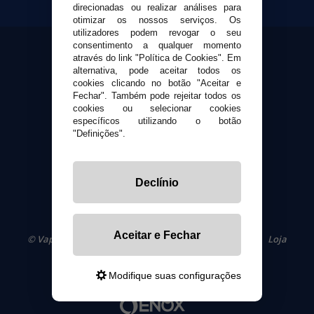
direcionadas ou realizar análises para
Suporte ao cliente
otimizar os nossos serviços. Os
Envio e devoluções
utilizadores podem revogar o seu
Formas de pagamento
consentimento a qualquer momento
através do link "Política de Cookies". Em
Contato
alternativa, pode aceitar todos os
cookies clicando no botão "Aceitar e
Fechar". Também pode rejeitar todos os
Segurança e privacidade
cookies ou selecionar cookies
Termos e Condições de Uso
específicos utilizando o botão
Política de privacidade
"Definições".
Política de cookies
Declínio
Aceitar e Fechar
© VaporPlanet.pt
|
Compre Cigarros Eletrônicos
|
Loja
Cigarrillos Electronicos
Yopi Online SL CIF: B90451832
Modifique suas configurações