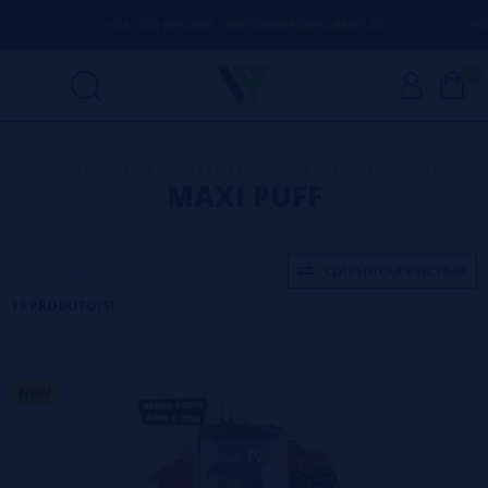
(+34) 674 656 090 / INFO@VAPORPLANET.ES
PORTES GRÁ
0
Home
>
Produtos
>
Vapes Descartáveis Portugal
>
Maxi Puff
MAXI PUFF
CLASSIFICAR E FILTRAR
19 PRODUTO(S)
NEW