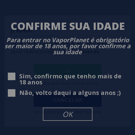
CONFIRME SUA IDADE
¡Hola!
Para entrar no VaporPlanet é obrigatório
Te estás conectando desde España, por lo que
ser maior de 18 anos, por favor confirme a
sua idade
serás redireccionado a
vaporplanet.es
IR
Sim, confirmo que tenho mais de
18 anos
Tendré que volver a iniciar sesión
Não, volto daqui a alguns anos ;)
BERRY MIX 2500 Puff - Maxi Puff - SEM NICOTINA
CANCELAR
8,99€
-18%
10,90€
Me quedo aquí sin cambiar el idioma
OK
notificar-me