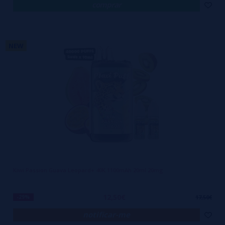
comprar
NEW
Kiwi Passion Guava Leopard+ 40K 1100mAh 20ml 20mg
12,50€
-29%
17,50€
notificar-me