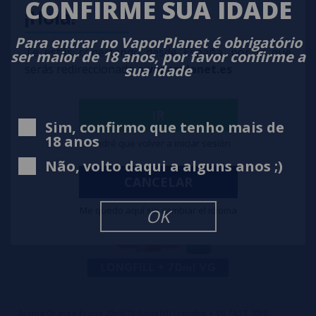
CONFIRME SUA IDADE
¡Hola!
Aroma Raisin Glace 20ml/70 (Longfill) Liquideo + VG FAST 70ML
Para entrar no VaporPlanet é obrigatório
Te estás conectando desde España, por lo que
ser maior de 18 anos, por favor confirme a
6,90€
sua idade
serás redireccionado a
vaporplanet.es
notificar-me
IR
Sim, confirmo que tenho mais de
18 anos
Tendré que volver a iniciar sesión
Não, volto daqui a alguns anos ;)
CANCELAR
Me quedo aquí sin cambiar el idioma
OK
Aroma Orange Fraise 20ml/70 (Longfill) Liquideo + VG FAST 70ML