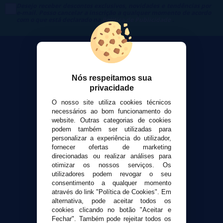
Desejo receber descontos exclusivos, novidades e tendências por
e-mail. Posso cancelar a inscrição a qualquer momento de acordo
com o que está declarado na
Política de Publicidade
.
Nós respeitamos sua
VaporPlanet
privacidade
Sobre nós
O nosso site utiliza cookies técnicos
Calculadora DIY Alquimia
necessários ao bom funcionamento do
website. Outras categorias de cookies
Contato
podem também ser utilizadas para
personalizar a experiência do utilizador,
fornecer ofertas de marketing
Suporte ao cliente
direcionadas ou realizar análises para
Envio e devoluções
otimizar os nossos serviços. Os
Formas de pagamento
utilizadores podem revogar o seu
consentimento a qualquer momento
Contato
através do link "Política de Cookies". Em
alternativa, pode aceitar todos os
cookies clicando no botão "Aceitar e
Segurança e privacidade
Fechar". Também pode rejeitar todos os
Termos e Condições de Uso