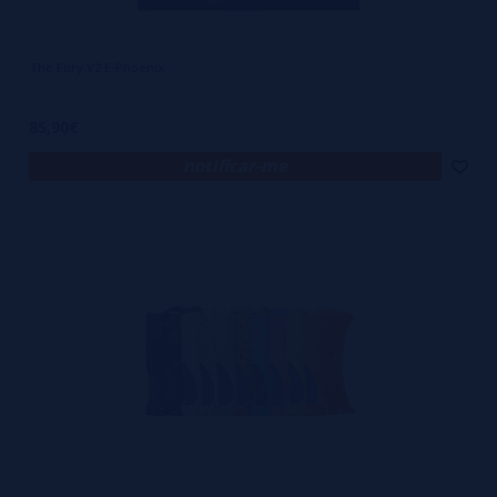
The Fury V2 E-Phoenix
85,90€
notificar-me