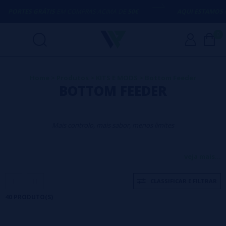
RÁTIS
EM COMPRAS ACIMA DE
50€
AQUI ESTAMOS
PARA AJUDÁ-
0
Home
>
Produtos
>
KITS E MODS
>
Bottom Feeder
BOTTOM FEEDER
Mais controlo, mais sabor, menos limites
A revolução do sabor e
veja mais...
da liberdade no teu vape
CLASSIFICAR E FILTRAR
40 PRODUTO(S)
Se és daqueles que procuram o
sabor mais puro
e uma entrega de