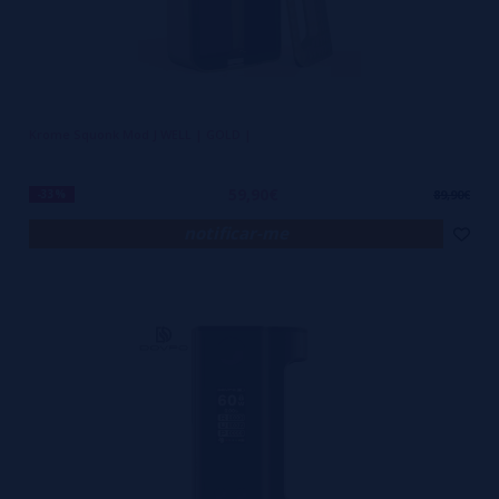
Krome Squonk Mod J WELL | GOLD |
59,90€
-33%
89,90€
notificar-me