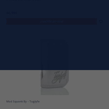
66,99€
notificar-me
Mod Squonk By - Tuglyfe