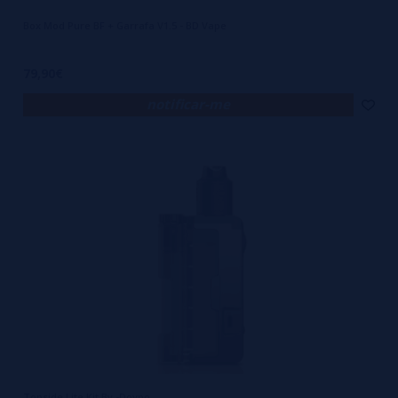
Box Mod Pure BF + Garrafa V1.5 - BD Vape
79,90€
notificar-me
Topside Lite Kit By -Dovpo