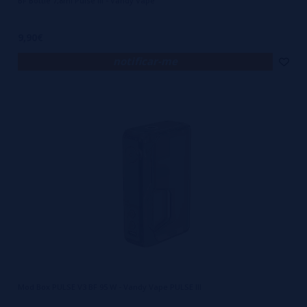
BF Bottle 7,8ml Pulse III - Vandy Vape
9,90€
notificar-me
Mod Box PULSE V3 BF 95 W - Vandy Vape PULSE III