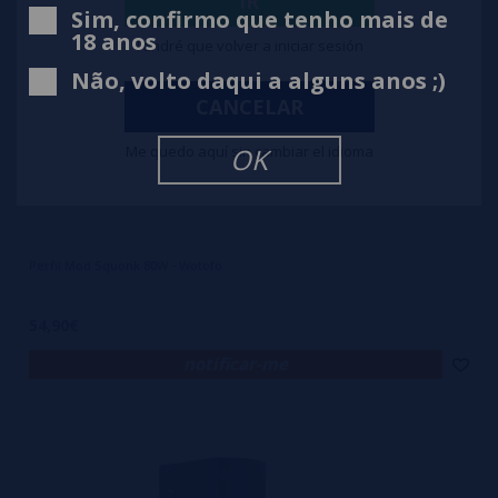
IR
Sim, confirmo que tenho mais de
18 anos
Tendré que volver a iniciar sesión
Não, volto daqui a alguns anos ;)
CANCELAR
Me quedo aquí sin cambiar el idioma
OK
Perfil Mod Squonk 80W - Wotofo
54,90€
notificar-me