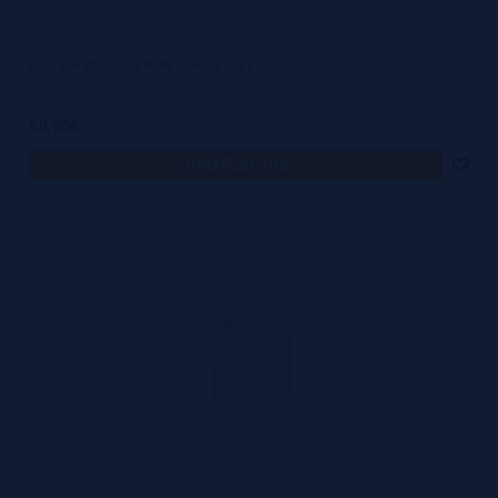
Mod Box PULSE V2 95 W - Vandy Vape ✅
59,90€
notificar-me