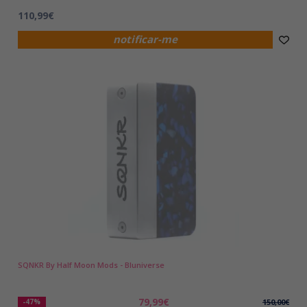
110,99€
notificar-me
SQNKR By Half Moon Mods - Bluniverse
79,99€
-47%
150,00€