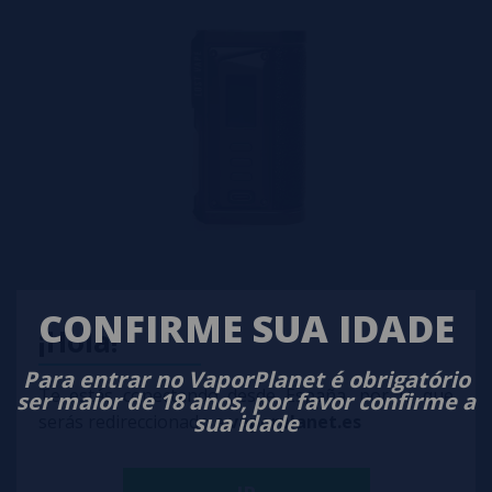
Centaurus Quest 100W Box Mod - Lost Vape
CONFIRME SUA IDADE
¡Hola!
69,95€
Para entrar no VaporPlanet é obrigatório
notificar-me
Te estás conectando desde España, por lo que
ser maior de 18 anos, por favor confirme a
sua idade
serás redireccionado a
vaporplanet.es