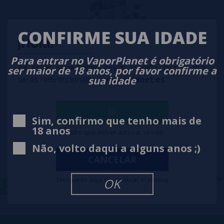
CONFIRME SUA IDADE
¡Hola!
Para entrar no VaporPlanet é obrigatório
Aroma VANILLA LATTE - FRAPPE COLD BREW Aromas - 30 ml.
Te estás conectando desde España, por lo que
ser maior de 18 anos, por favor confirme a
sua idade
serás redireccionado a
vaporplanet.es
9,25€
notificar-me
IR
Sim, confirmo que tenho mais de
18 anos
Tendré que volver a iniciar sesión
Não, volto daqui a alguns anos ;)
CANCELAR
ET
VAPORPLANET
Me quedo aquí sin cambiar el idioma
OK