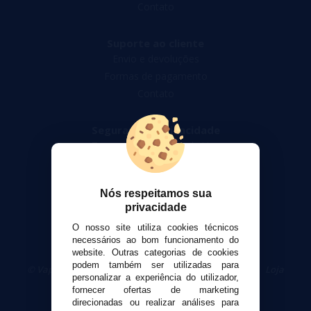
Contato
Suporte ao cliente
Envio e devoluções
Formas de pagamento
Contato
Segurança e privacidade
Termos e Condições de Uso
Política de privacidade
Política de cookies
Nós respeitamos sua
privacidade
O nosso site utiliza cookies técnicos
necessários ao bom funcionamento do
website. Outras categorias de cookies
podem também ser utilizadas para
© VaporPlanet.pt
|
Compre Cigarros Eletrônicos
|
Loja
personalizar a experiência do utilizador,
Cigarrillos Electronicos
fornecer ofertas de marketing
Yopi Online SL CIF: B90451832
direcionadas ou realizar análises para