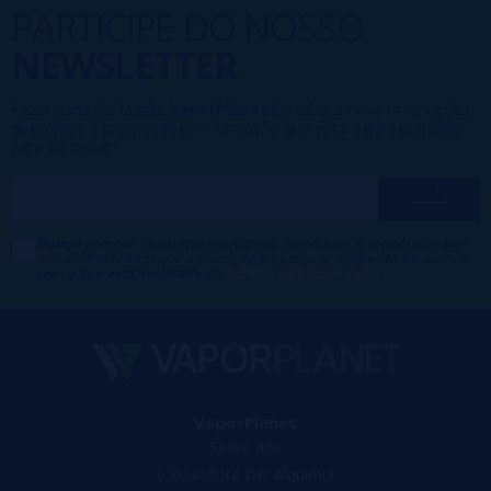
PARTICIPE DO NOSSO
NEWSLETTER
Fazer parte da família
VaporPlanet
lhe dá acesso a Promoções,
descontos e promoções exclusivas, o que você está esperando
para participar?
Desejo receber descontos exclusivos, novidades e tendências por
e-mail. Posso cancelar a inscrição a qualquer momento de acordo
com o que está declarado na
Política de Publicidade
.
VaporPlanet
Sobre nós
Calculadora DIY Alquimia