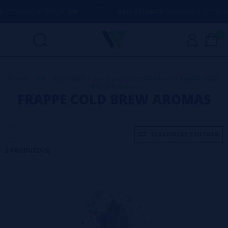
COMPRAS ACIMA DE
50€
AQUI ESTAMOS
PARA AJUDÁ-LO COM Q
0
Home
>
DIY - ALQUIMIA
>
Aromas Concentrados
>
FRAPPE COLD
BREW Aromas
FRAPPE COLD BREW AROMAS
CLASSIFICAR E FILTRAR
3 PRODUTO(S)