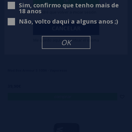
IR
Sim, confirmo que tenho mais de
18 anos
Tendré que volver a iniciar sesión
Não, volto daqui a alguns anos ;)
CANCELAR
Me quedo aquí sin cambiar el idioma
OK
Mod Box Armour S 100W - Vaporesso
39,90€
comprar