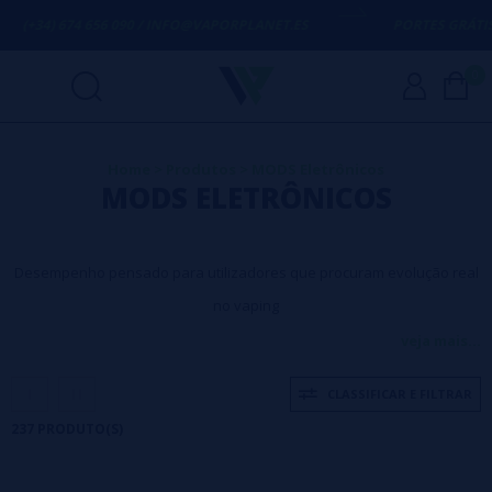
656 090 / INFO@VAPORPLANET.ES
PORTES GRÁTIS
EM COMPRAS 
0
Home
>
Produtos
>
MODS Eletrônicos
MODS ELETRÔNICOS
Desempenho pensado para utilizadores que procuram evolução real
no vaping
veja mais...
Mods Eletrónicos para
CLASSIFICAR E FILTRAR
quem quer mais potência
237 PRODUTO(S)
e controlo