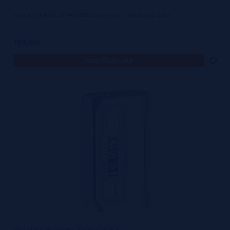
Harrier DNA60C 21700/18650 Early Bird | Murdered Out |
159,90€
notificar-me
Mod Blade 60 - Vypers Vapes X Wick'd