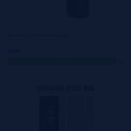
Depende do fabricante, da electrónica utilizada.
Quanto dura a bateria?
Varia consoante a capacidade, potência configurada e frequência de
uso.
Mod Armour Ultra 5500mAh Vaporesso
Com a escolha adequada, consegues garantir um desempenho muito
46,90€
mais consistente e uma utilização que realmente acompanha o teu
dia.
comprar
Se procuras elevar a tua experiência com mais autonomia, potência e
controlo, este tipo de equipamento pode ser a escolha ideal para
acompanhar o teu ritmo e garantir um uso mais satisfatório
.