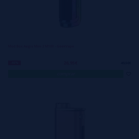
Mod Box Aegis Mini 2 M100 - GeekVape
26,95€
-46%
49,50€
comprar