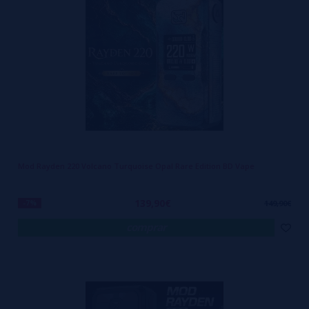
quem quer um dispositivo fiável e preparado para uso diário
exigente.
Ao escolher o equipamento certo, consegues melhorar
significativamente a forma como vaporizas no dia a dia.
Marcas de destaque
disponíveis na VaporPlanet
Escolhe a tecnologia que melhor se adapta ao teu estilo de utilização.
Mod Rayden 220 Volcano Turquoise Opal Rare Edition BD Vape
Vaporesso
139,90€
Reconhecida pelo chip AXON, com boa estabilidade e
activação rápida
.
-7%
149,90€
Geekvape
comprar
Robusta e resistente, com certificação IP68 e construção reforçada.
Voopoo
A série Drag destaca-se pela electrónica GENE e pela
entrega