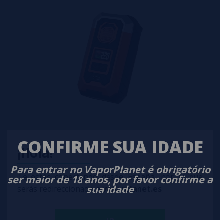
Mod Box Armour Max 220W - Vaporesso
CONFIRME SUA IDADE
¡Hola!
54,90€
Para entrar no VaporPlanet é obrigatório
comprar
Te estás conectando desde España, por lo que
ser maior de 18 anos, por favor confirme a
sua idade
serás redireccionado a
vaporplanet.es