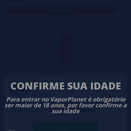
notificar-me
CONFIRME SUA IDADE
¡Hola!
Para entrar no VaporPlanet é obrigatório
Te estás conectando desde España, por lo que
ser maior de 18 anos, por favor confirme a
Aroma Fruit Splash 30ml - Moments by Dinner Lady
sua idade
serás redireccionado a
vaporplanet.es
12,90€
IR