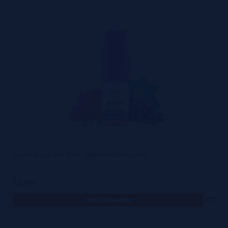
Aroma Grape Star 30ml – Moments Dinner Lady
12,90€
notificar-me