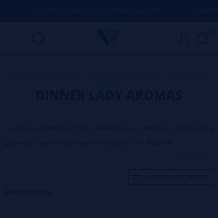
(+34) 674 656 090 / INFO@VAPORPLANET.ES
PORTES GRÁTIS
EM
0
Home
>
DIY - ALQUIMIA
>
Aromas Concentrados
>
DINNER LADY
Aromas
DINNER LADY AROMAS
Os aromas DINNER LADY nos oferecem seus melhores sabores para
podermos fazer nossos melhores líquidos com Alquimia.
veja mais...
CLASSIFICAR E FILTRAR
24 PRODUTO(S)