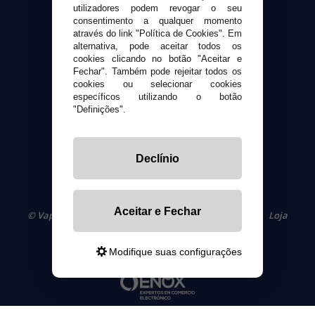
Envio e devoluções
utilizadores podem revogar o seu
Formas de pagamento
consentimento a qualquer momento
através do link "Política de Cookies". Em
Contato
alternativa, pode aceitar todos os
cookies clicando no botão "Aceitar e
Fechar". Também pode rejeitar todos os
Segurança e privacidade
cookies ou selecionar cookies
Termos e Condições de Uso
específicos utilizando o botão
Política de privacidade
"Definições".
Política de cookies
Declínio
Aceitar e Fechar
© VaporPlanet.pt
|
Compre Cigarros Eletrônicos
|
Loja
Cigarrillos Electronicos
Yopi Online SL CIF: B90451832
Modifique suas configurações