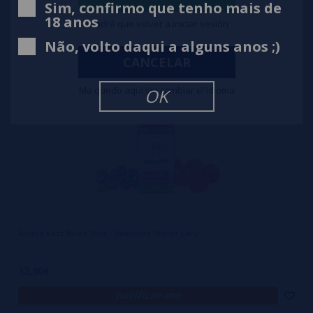
notificar-me
Sim, confirmo que tenho mais de
18 anos
Tendré que volver a iniciar sesión
Não, volto daqui a alguns anos ;)
CANCELAR
Me quedo aquí sin cambiar el idioma
OK
Aroma Razz Blues 30ml - Moments Dinner Lady
12,90€
notificar-me