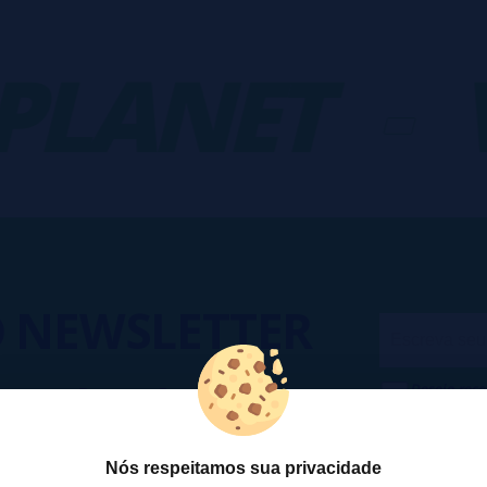
LANET
-
V
O
NEWSLETTER
Desejo rece
cesso a Promoções, descontos e
cancelar a
ando para participar?
na
Política
Nós respeitamos sua privacidade