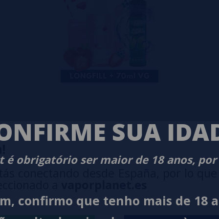
ONFIRME SUA IDA
tial Vape + VG FAST 70ML
!
 é obrigatório ser maior de 18 anos, por
tás conectando desde España, por lo que
eccionado a
vaporplanet.es
im, confirmo que tenho mais de 18 