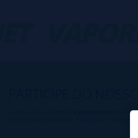
T
VAPORP
PARTICIPE DO NOSS
Fazer parte da família
VaporPlanet
lhe dá a
promoções exclusivas, o que você está esper