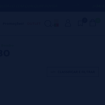
 COM QUALQUER DÚVIDA
(+34) 674 656 0
0
0
Promoções!
OUTLET
by Bombo
BO
CLASSIFICAR E FILTRAR