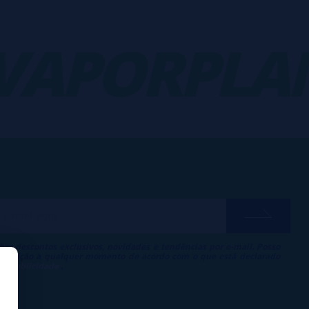
APORPLAN
ber descontos exclusivos, novidades e tendências por e-mail. Posso
 inscrição a qualquer momento de acordo com o que está declarado
 de Publicidade
.