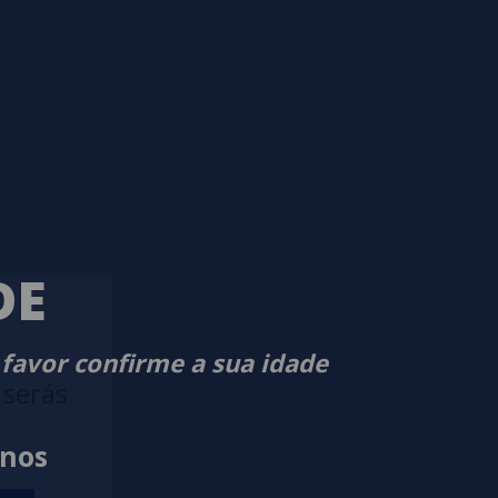
DE
 favor confirme a sua idade
 serás
anos