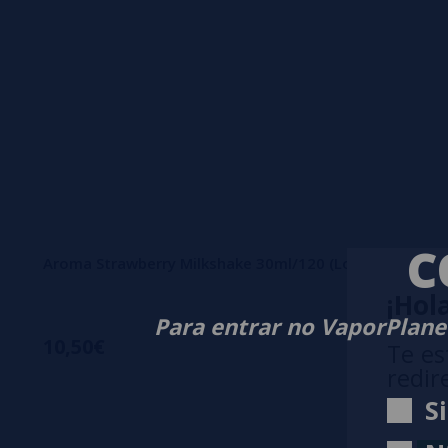
C
Aroma Strawberry Milkshake 30ml/120 (Longfill) Essen
¡Hola
Para entrar no VaporPlanet
10,50€
Te es
redir
S