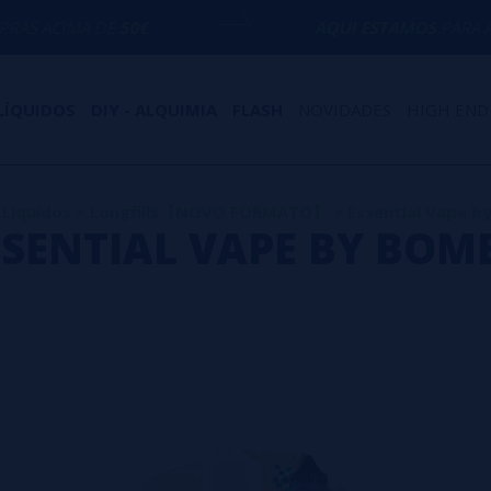
MA DE
50€
AQUI ESTAMOS
PARA AJUDÁ-LO
LÍQUIDOS
DIY - ALQUIMIA
FLASH
NOVIDADES
HIGH END
Líquidos
>
Longfills【NOVO FORMATO】
>
Essential Vape 
SSENTIAL VAPE BY BOM