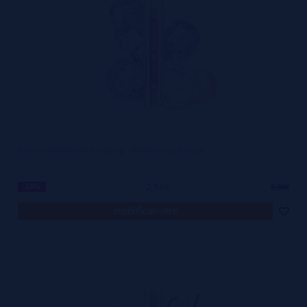
Descartável Peach Ice 20mg - Rebar by Lost Vape
2,50€
-58%
5,99€
notificar-me