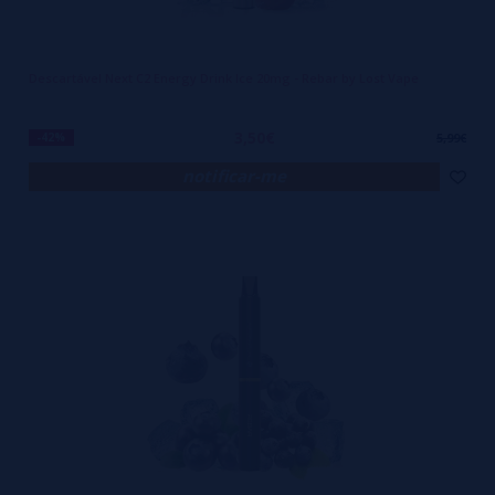
Descartável Next C2 Energy Drink Ice 20mg - Rebar by Lost Vape
3,50€
-42%
5,99€
notificar-me