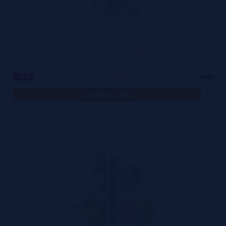
Descartável Cocktail 20mg - Rebar by Lost Vape
4,50€
-25%
5,99€
notificar-me