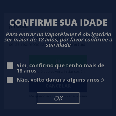
CONFIRME SUA IDADE
¡Hola!
Para entrar no VaporPlanet é obrigatório
Te estás conectando desde España, por lo que
ser maior de 18 anos, por favor confirme a
sua idade
serás redireccionado a
vaporplanet.es
IR
Sim, confirmo que tenho mais de
18 anos
Tendré que volver a iniciar sesión
Não, volto daqui a alguns anos ;)
Descartável Blueberry Raspberry 20mg - Rebar by Lost Vape
CANCELAR
4,50€
-25%
5,99€
Me quedo aquí sin cambiar el idioma
OK
notificar-me