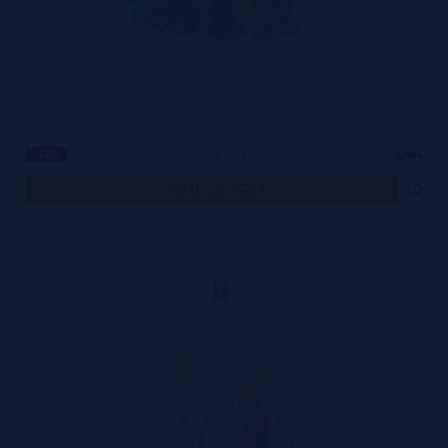
Descartável Next C2 Grape Ice 20mg - Rebar by Lost Vape
3,50€
-42%
5,99€
notificar-me