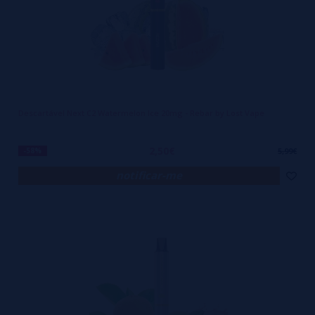
Descartável Next C2 Watermelon Ice 20mg - Rebar by Lost Vape
2,50€
-58%
5,99€
notificar-me