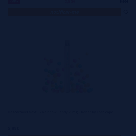
2,50€
-58%
5,99€
notificar-me
Descartável Next C2 Rainbow Candy 20mg - Rebar by Lost Vape
5,99€