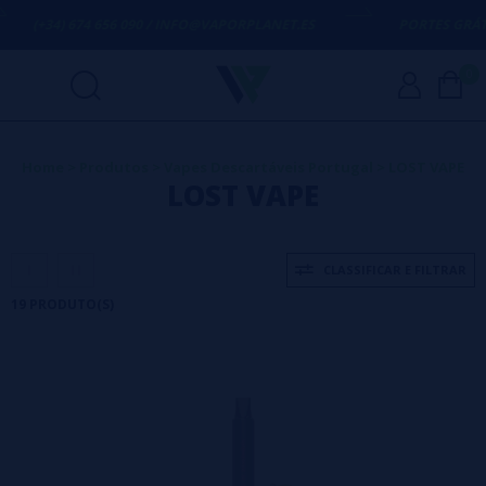
34) 674 656 090 / INFO@VAPORPLANET.ES
PORTES GRÁTIS
EM C
0
Home
>
Produtos
>
Vapes Descartáveis Portugal
>
LOST VAPE
LOST VAPE
CLASSIFICAR E FILTRAR
19 PRODUTO(S)