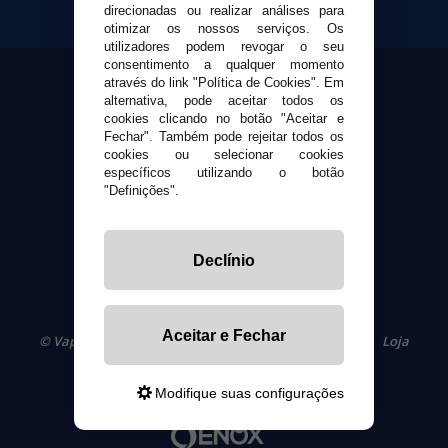
direcionadas ou realizar análises para
Suporte ao cliente
otimizar os nossos serviços. Os
Envio e devoluções
utilizadores podem revogar o seu
Formas de pagamento
consentimento a qualquer momento
através do link "Política de Cookies". Em
Contato
alternativa, pode aceitar todos os
cookies clicando no botão "Aceitar e
Fechar". Também pode rejeitar todos os
Segurança e privacidade
cookies ou selecionar cookies
Termos e Condições de Uso
específicos utilizando o botão
Política de privacidade
"Definições".
Política de cookies
Declínio
Aceitar e Fechar
© VaporPlanet.pt
|
Compre Cigarros Eletrônicos
|
Loja
Cigarrillos Electronicos
Yopi Online SL CIF: B90451832
Modifique suas configurações