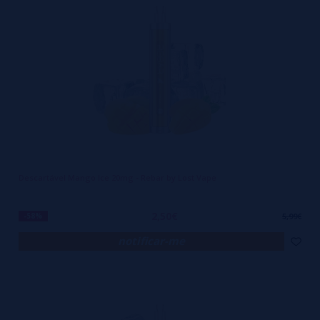
Descartável Mango Ice 20mg - Rebar by Lost Vape
2,50€
-58%
5,99€
notificar-me