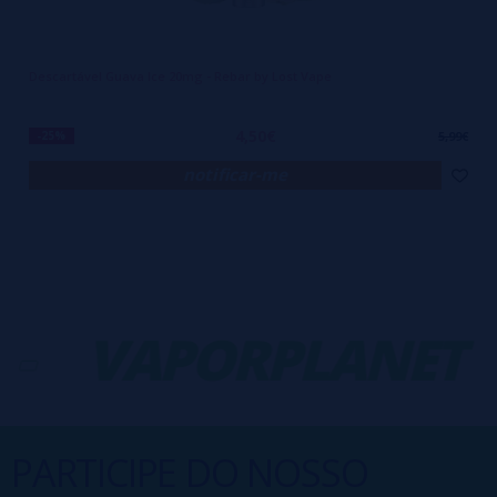
Descartável Guava Ice 20mg - Rebar by Lost Vape
4,50€
-25%
5,99€
notificar-me
VAPORPLANET
PARTICIPE DO NOSSO