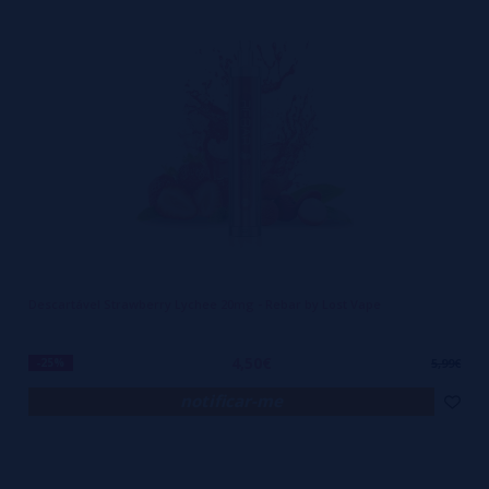
Descartável Strawberry Lychee 20mg - Rebar by Lost Vape
4,50€
-25%
5,99€
notificar-me