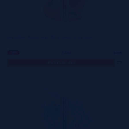
Descartável Blood Orange 20mg - Rebar by Lost Vape
2,50€
-58%
5,99€
notificar-me