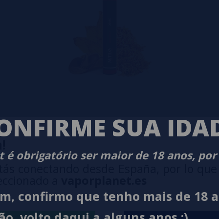
ONFIRME SUA IDA
!
 é obrigatório ser maior de 18 anos, por
tás conectando desde España, por lo que
eccionado a
vaporplanet.es
im, confirmo que tenho mais de 18 
ão, volto daqui a alguns anos ;)