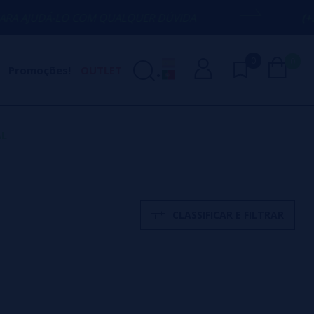
UDÁ-LO COM QUALQUER DÚVIDA
(+34) 67
0
0
Promoções!
OUTLET
L
CLASSIFICAR E FILTRAR