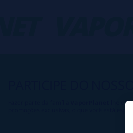
ET
VAPOR
PARTICIPE DO NOSS
Fazer parte da família
VaporPlanet
lhe dá a
promoções exclusivas, o que você está esper