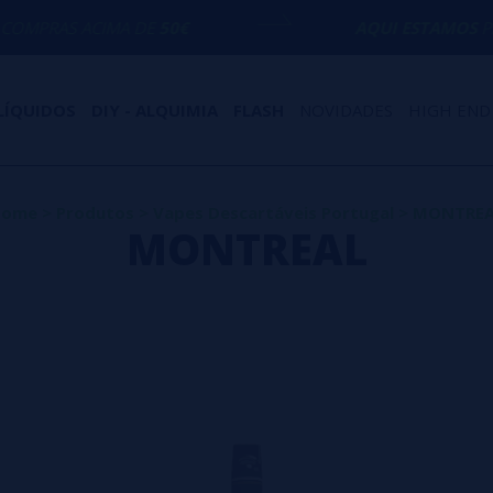
AS ACIMA DE
50€
AQUI ESTAMOS
PARA AJ
LÍQUIDOS
DIY - ALQUIMIA
FLASH
NOVIDADES
HIGH END
Home
>
Produtos
>
Vapes Descartáveis Portugal
>
MONTREA
MONTREAL