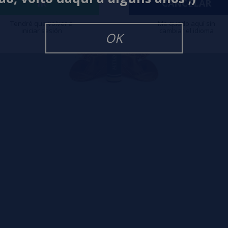
IR
CANCELAR
Tendré que volver a
Me quedo aquí sin
iniciar sesión
cambiar el idioma
OK