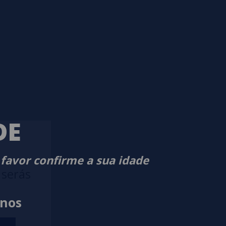
DE
 favor confirme a sua idade
 serás
anos