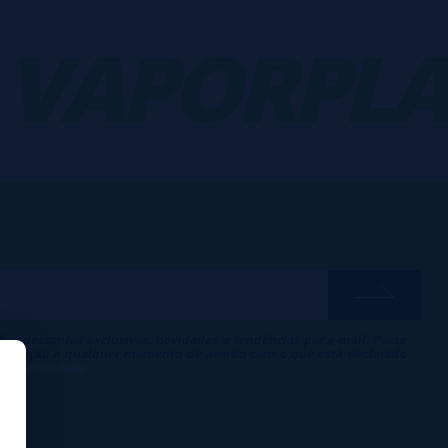
VAPORPLA
ber descontos exclusivos, novidades e tendências por e-mail. Posso
 inscrição a qualquer momento de acordo com o que está declarado
 de Publicidade
.