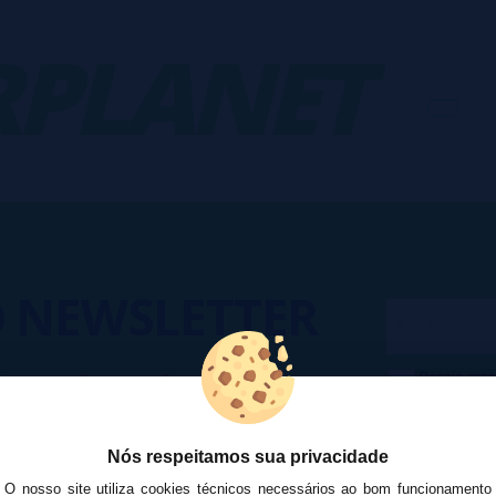
PLANET
-
O
NEWSLETTER
Desejo rece
cesso a Promoções, descontos e
cancelar a
ando para participar?
na
Política
Nós respeitamos sua privacidade
O nosso site utiliza cookies técnicos necessários ao bom funcionamento