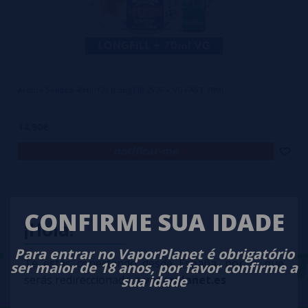
Aroma Solideo 40ml/120 (Longfill) 2V2F + VG FAST 70ML
14,90€
notificar-me
CONFIRME SUA IDADE
¡Hola!
-
VAPORPLANET
Para entrar no VaporPlanet é obrigatório
Te estás conectando desde España, por lo que
ser maior de 18 anos, por favor confirme a
sua idade
serás redireccionado a
vaporplanet.es