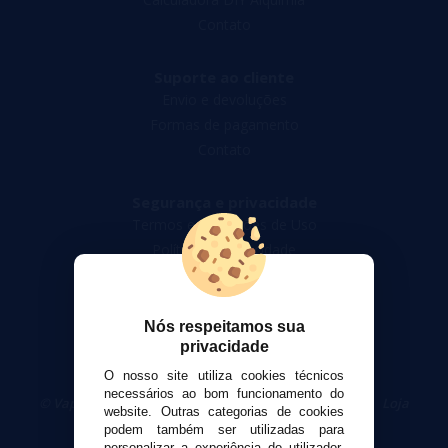
Contato
Suporte ao cliente
Envio e devoluções
Formas de pagamento
Contato
Segurança e privacidade
Termos e Condições de Uso
Política de privacidade
Política de cookies
Nós respeitamos sua
privacidade
O nosso site utiliza cookies técnicos
necessários ao bom funcionamento do
© VaporPlanet.pt
|
Compre Cigarros Eletrônicos
|
Loja
website. Outras categorias de cookies
Cigarrillos Electronicos
podem também ser utilizadas para
Yopi Online SL CIF: B90451832
personalizar a experiência do utilizador,