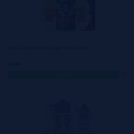
Aroma Solideo 14ml/120 (Longfill) 2V2F + 70ml VG
14,90€
comprar