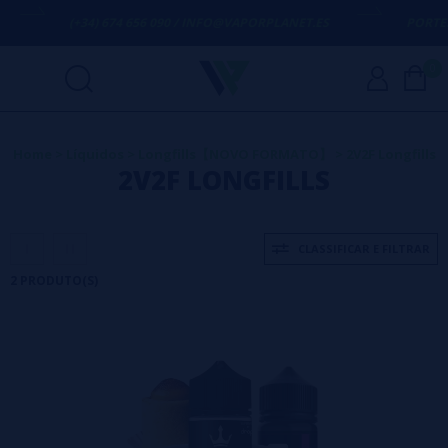
(+34) 674 656 090 / INFO@VAPORPLANET.ES
PORTES 
0
Home
>
Líquidos
>
Longfills【NOVO FORMATO】
>
2V2F Longfills
2V2F LONGFILLS
CLASSIFICAR E FILTRAR
2 PRODUTO(S)