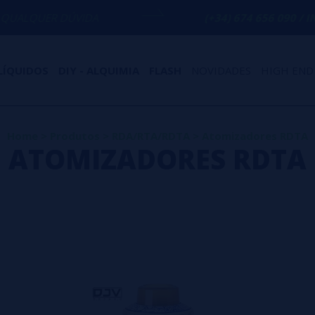
DÚVIDA
(+34) 674 656 090 / INFO@VAPOR
LÍQUIDOS
DIY - ALQUIMIA
FLASH
NOVIDADES
HIGH END
Home
>
Produtos
>
RDA/RTA/RDTA
>
Atomizadores RDTA
ATOMIZADORES RDTA