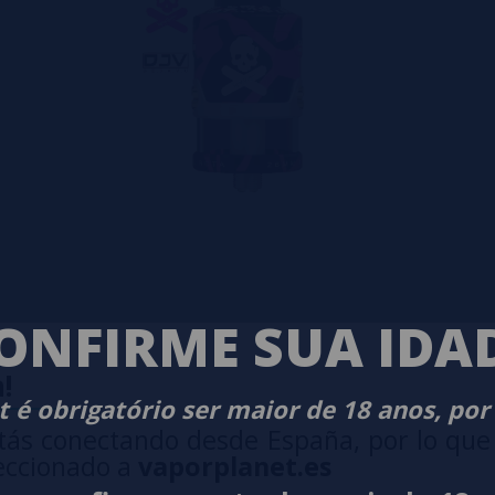
ONFIRME SUA IDA
!
 é obrigatório ser maior de 18 anos, por
tás conectando desde España, por lo que
eccionado a
vaporplanet.es