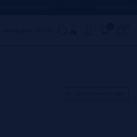
PLANET.ES
PORTES GRÁTIS
EM COMPRAS A
0
0
Promoções!
OUTLET
CLASSIFICAR E FILTRAR