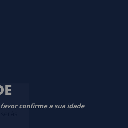
DE
 favor confirme a sua idade
 serás