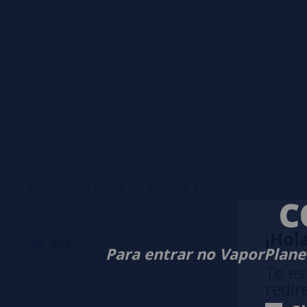
DJV RDTA V2 26mm DJV x Vaping Bogan
C
¡Hola
49,90€
Para entrar no VaporPlanet
Te es
redir