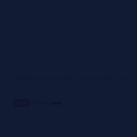
Aromamizer Supreme V4 RDTA 25mm Steam Crave
49,90€
-21%
62,90€