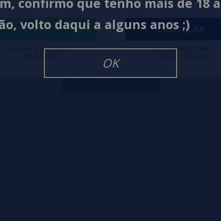
im, confirmo que tenho mais de 18 
ão, volto daqui a alguns anos ;)
IR
CANCELAR
Tendré que volver a
Me quedo aquí sin
iniciar sesión
cambiar el idioma
OK