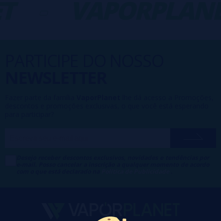
T
-
VAPORPLANE
PARTICIPE DO NOSSO
NEWSLETTER
Fazer parte da família
VaporPlanet
lhe dá acesso a Promoções,
descontos e promoções exclusivas, o que você está esperando
para participar?
Desejo receber descontos exclusivos, novidades e tendências por
e-mail. Posso cancelar a inscrição a qualquer momento de acordo
com o que está declarado na
Política de Publicidade
.