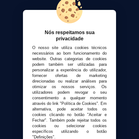
VaporPlanet
Sobre nós
Calculadora DIY Alquimia
Nós respeitamos sua
Contato
privacidade
O nosso site utiliza cookies técnicos
Suporte ao cliente
necessários ao bom funcionamento do
Envio e devoluções
website. Outras categorias de cookies
Formas de pagamento
podem também ser utilizadas para
personalizar a experiência do utilizador,
Contato
fornecer ofertas de marketing
direcionadas ou realizar análises para
otimizar os nossos serviços. Os
Segurança e privacidade
utilizadores podem revogar o seu
Termos e Condições de Uso
consentimento a qualquer momento
Política de privacidade
através do link "Política de Cookies". Em
alternativa, pode aceitar todos os
Política de cookies
cookies clicando no botão "Aceitar e
Fechar". Também pode rejeitar todos os
cookies ou selecionar cookies
específicos utilizando o botão
"Definições".