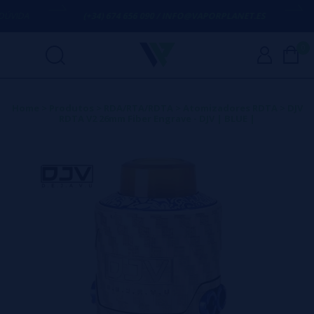
VIDA
(+34) 674 656 090 / INFO@VAPORPLANET.ES
P
0
Home
>
Produtos
>
RDA/RTA/RDTA
>
Atomizadores RDTA
>
DJV
RDTA V2 26mm Fiber Engrave - DJV | BLUE |