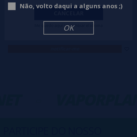
Não, volto daqui a alguns anos ;)
CANCELAR
Aroma RASPUTIN BANANA 20ml/120 (Longfill) Daruma + 70ml VG Fast
Me quedo aquí sin cambiar el idioma
OK
11,90€
notificar-me
ET
-
VAPORPLAN
PARTICIPE DO NOSSO