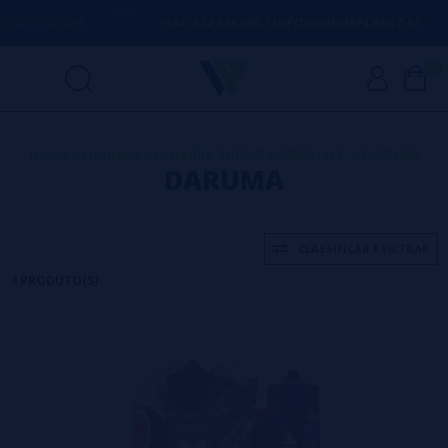
UER DÚVIDA
(+34) 674 656 090 / INFO@VAPORPLANET.ES
0
Home
>
Líquidos
>
Longfills【NOVO FORMATO】
>
DARUMA
DARUMA
CLASSIFICAR E FILTRAR
4 PRODUTO(S)