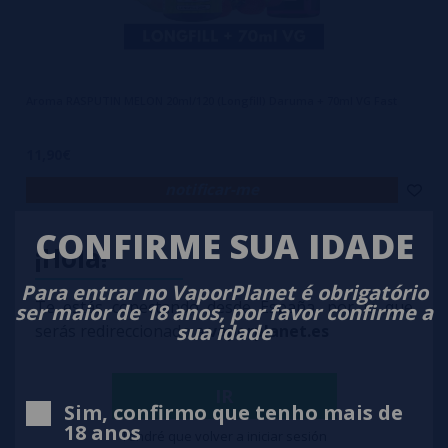
Aroma RASPUTIN MELON 20ml/120 (Longfill) Daruma + 70ml VG Fast
11,90€
notificar-me
CONFIRME SUA IDADE
¡Hola!
Para entrar no VaporPlanet é obrigatório
Te estás conectando desde España, por lo que
ser maior de 18 anos, por favor confirme a
sua idade
serás redireccionado a
vaporplanet.es
IR
Sim, confirmo que tenho mais de
18 anos
Tendré que volver a iniciar sesión