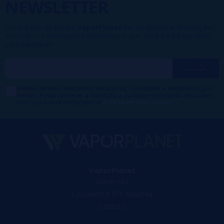
NEWSLETTER
Fazer parte da família
VaporPlanet
lhe dá acesso a Promoções,
descontos e promoções exclusivas, o que você está esperando
para participar?
Desejo receber descontos exclusivos, novidades e tendências por
e-mail. Posso cancelar a inscrição a qualquer momento de acordo
com o que está declarado na
Política de Publicidade
.
VaporPlanet
Sobre nós
Calculadora DIY Alquimia
Contato