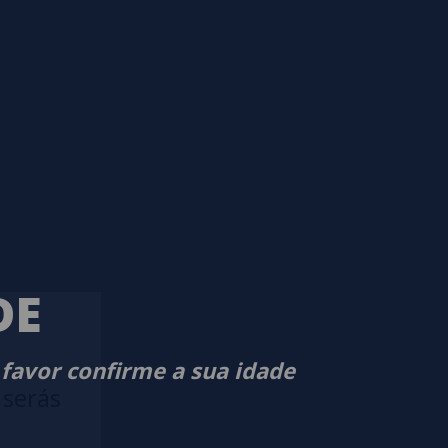
DE
 favor confirme a sua idade
 serás