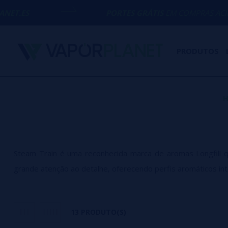
PORTES GRÁTIS
EM COMPRAS ACIMA DE
50€
PRODUTOS
Steam Train é uma reconhecida marca de aromas Longfill q
grande atenção ao detalhe, oferecendo perfis aromáticos inte
Steam Train consolidou-se como uma das marcas mais aprec
13 PRODUTO(S)
perfis aromáticos.