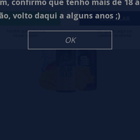
im, confirmo que tenho mais de 18 
ão, volto daqui a alguns anos ;)
IR
CANCELAR
Tendré que volver a
Me quedo aquí sin
iniciar sesión
cambiar el idioma
OK