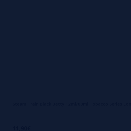
Inspirada no universo ferroviário clássico, cada referênci
tabaqueiros, bebidas e sobremesas.
A gama Steam Train destaca-se pela intensidade dos seus 
tropicais, combinações de frutos vermelhos, refrescantes cri
Entre os seus sabores mais conhecidos destacam-se referên
inspirado em bolacha de baunilha; ou Last Call, uma mistu
nuances.
Steam Train aposta em formatos Longfill de grande capacidade
Steam Train Black Betty 12ml/60ml Tobacco Series Long
Graças à diversidade do seu catálogo, a marca adapta-se t
tradicionais.
11,90€