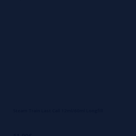
A constante inovação da Steam Train e a qualidade das suas
de sabor em cada mistura.
Steam Train Last Call 12ml/60ml Longfill
11,90€