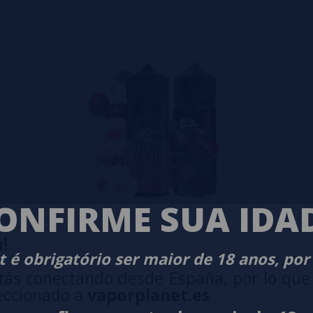
ONFIRME SUA IDA
!
 é obrigatório ser maior de 18 anos, por
tás conectando desde España, por lo que
eccionado a
vaporplanet.es