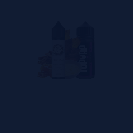
 criações transformaram a marca numa referência para quem procu