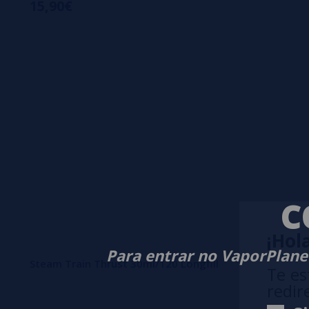
15,90€
C
¡Hola
Para entrar no VaporPlanet
Steam Train Thrust 30ml/120 Longfill
Te es
redir