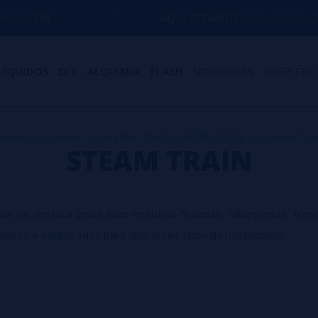
AQUI ESTAMOS
PARA AJUDÁ-LO COM QUALQ
LÍQUIDOS
DIY - ALQUIMIA
FLASH
NOVIDADES
HIGH END
Home
>
Líquidos
>
Longfills【NOVO FORMATO】
>
Steam Tra
STEAM TRAIN
ue se destaca pelas suas misturas frutadas, tabaqueiras, fres
nsos e equilibrados para diferentes tipos de utilizadores.
iadas no setor dos aromas Longfill graças a uma coleção que 