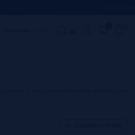
UER DÚVIDA
(+34) 674 656 090 / INFO@V
0
0
Promoções!
OUTLET
in
cas e doces. O seu catálogo reúne receitas elaboradas com
veja mais...
combina criatividade, qualidade e uma grande variedade de
CLASSIFICAR E FILTRAR