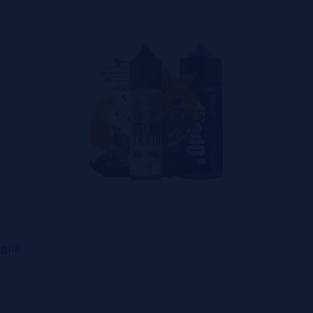
a apresenta uma personalidade própria, permitindo encontrar o
aromas e pela cuidada seleção de ingredientes utilizados em 
ações com efeito fresco, complexos tabaqueiros e deliciosas prop
cias como Puffing Billy, elaborado com frutos silvestres e efe
ra tabaqueira acompanhada de mel e baunilha. Cada aroma foi de
, permitindo personalizar a mistura final com base e nicokits de
fill
anto a quem procura sabores frutados intensos como a quem pre