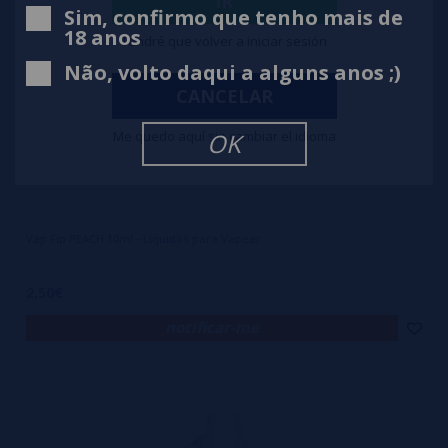
IR
Sim, confirmo que tenho mais de
18 anos
Tendré que volver a iniciar sesión
Não, volto daqui a alguns anos ;)
CANCELAR
Me quedo aquí sin cambiar el idioma
OK
Vap Fip PEACH 10ml - Liquidos para Vapear
2,50€
notificar-me