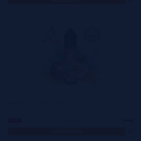
MARACUYA Vap Fip 50ml + 10ml (Nicokit Gratis)
5,50€
-62%
14,50€
notificar-me