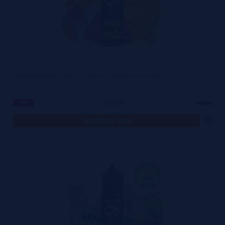
DIAMOND ORANGE Vap Fip 50ml + 10ml (Nicokit Gratis)
10,99€
-24%
14,50€
notificar-me