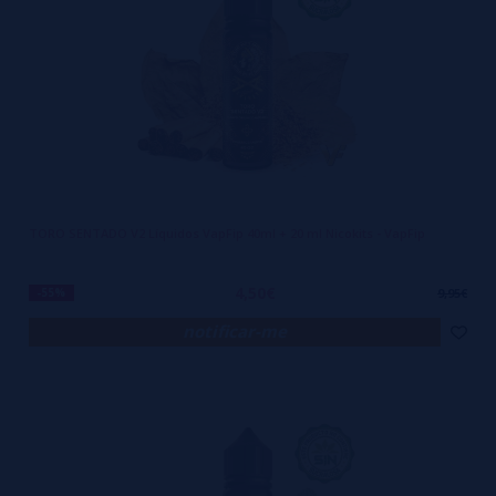
TORO SENTADO V2 Líquidos VapFip 40ml + 20 ml Nicokits - VapFip
4,50€
-55%
9,95€
notificar-me