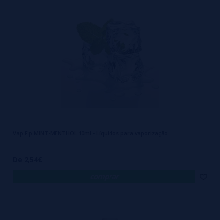
Os seus
ingredientes de primeira qualidade
fazem dos seus
produtos uma marca de referência no mercado, sendo os seus
elíquidos, bases e aromas produtos de eleição para
quem é
novo ou avançado no mundo do vaping.
Se você está neste mundo há muito tempo ou se deseja iniciar a
alquimia, recomendamos que você use produtos de alta qualidade.
Estes não vão deixar você para baixo. Experimente fazer seus
elíquidos com os produtos deles e verá que mudança!
Vap Fip MINT-MENTHOL 10ml - Líquidos para vaporização
De 2,54€
comprar