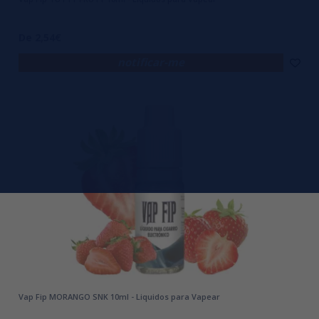
De 2,54€
notificar-me
Vap Fip MORANGO SNK 10ml - Liquidos para Vapear