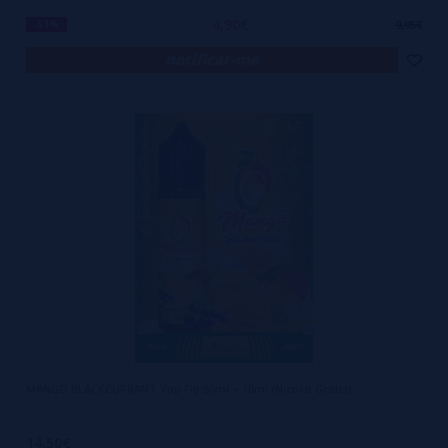
4,90€
-51%
9,95€
notificar-me
MANGO BLACKCURRANT Vap Fip 50ml + 10ml (Nicokit Gratis)
14,50€