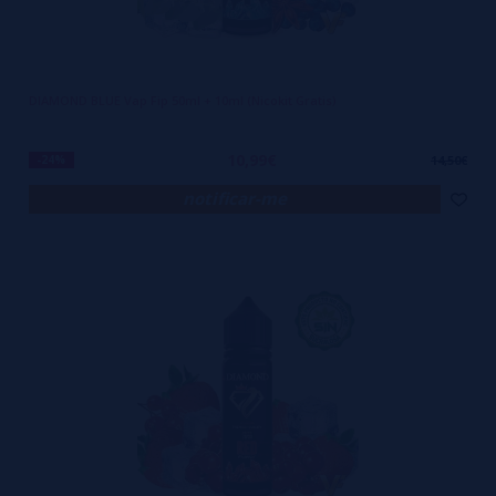
DIAMOND BLUE Vap Fip 50ml + 10ml (Nicokit Gratis)
10,99€
-24%
14,50€
notificar-me