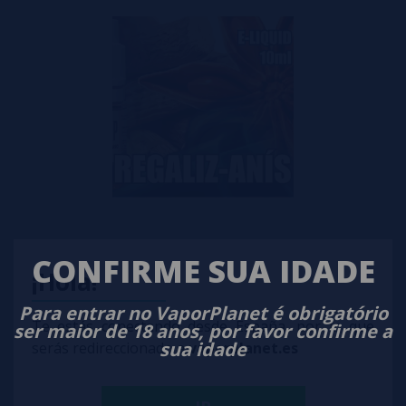
Vap Fip LICORICE-ANIS 10ml - Líquidos para Vaping
CONFIRME SUA IDADE
¡Hola!
De 2,54€
Para entrar no VaporPlanet é obrigatório
notificar-me
Te estás conectando desde España, por lo que
ser maior de 18 anos, por favor confirme a
sua idade
serás redireccionado a
vaporplanet.es