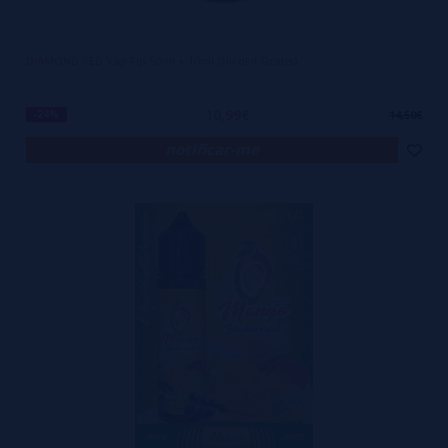
DIAMOND RED Vap Fip 50ml + 10ml (Nicokit Gratis)
10,99€
-24%
14,50€
notificar-me