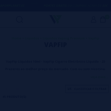
S
PORTES GRÁTIS
EM COMPRAS ACIMA DE
50€
AQUI
0
Home
>
Líquidos
>
Líquidos Vaping Premium
>
VapFip
VAPFIP
VapFip Líquidos 10ml - VapFip Cigarro Eletrônico Líquido - 25
Prazeres ao melhor preço do mercado. Com ou sem nicotina.
VapFip Liquids – VapFip Bases e Aromas.
Produtos para vape 100%
veja mais...
de alta qualidade. Pode encontrar as melhores marcas ao melhor
CLASSIFICAR E FILTRAR
preço na VaporPlanet!
41 PRODUTO(S)
Os líquidos, Bases VapFip e Sabores da mesma marca se
tornaram uma verdadeira revolução no mundo do vaping.