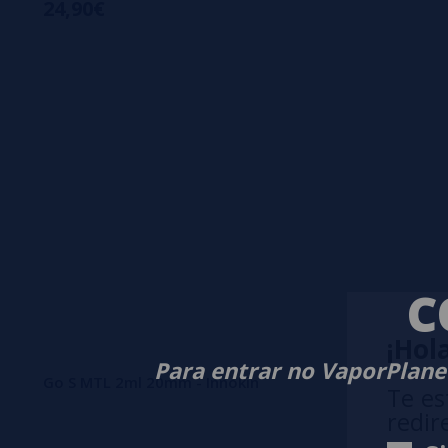
24,90€
C
¡Hola
Para entrar no VaporPlanet
Go S MTL 2ml 20mm - Innokin
Te es
redir