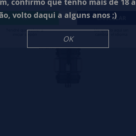
im, confirmo que tenho mais de 18 
ão, volto daqui a alguns anos ;)
IR
CANCELAR
Tendré que volver a
Me quedo aquí sin
iniciar sesión
cambiar el idioma
OK