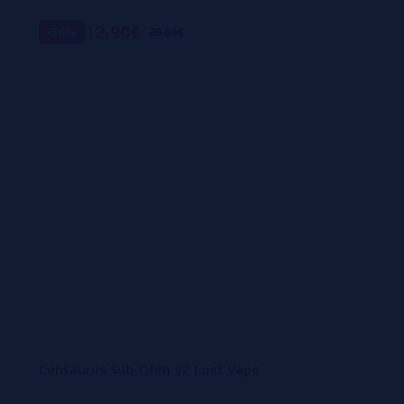
12,90€
-56%
29,50€
Centaurus Sub-Ohm V2 Lost Vape