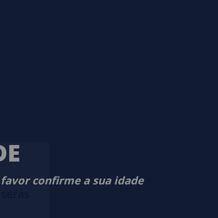
DE
 favor confirme a sua idade
 serás