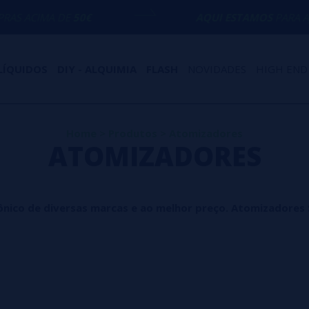
E
50€
AQUI ESTAMOS
PARA AJUDÁ-LO CO
LÍQUIDOS
DIY - ALQUIMIA
FLASH
NOVIDADES
HIGH END
Home
>
Produtos
>
Atomizadores
ATOMIZADORES
nico de diversas marcas e ao melhor preço. Atomizadores 
ndo. Não é mais raro entrar em um estabelecimento e ver algu
opulares respondem ao seguinte. Em primeiro lugar, a experiê
iras mais eficazes de iniciar a transição para parar de fumar.