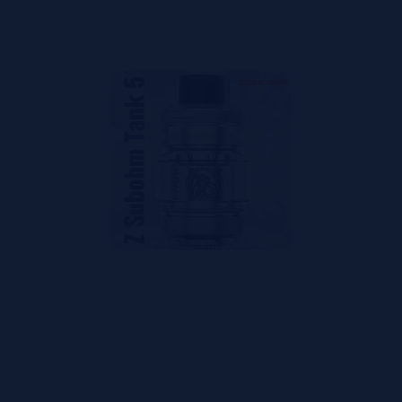
a: inovação. Geekvape sempre estará oferecendo algo novo par
tência e resistência, como também poderá ter a garantia tota
ntro das novidades. Portanto, se gosta sempre de ditar tendênc
da esta é a marca que sempre procurou.
 marca Smok. Esta foi uma das primeiras marcas a apostar nos ci
ando o assunto é vaporizadores. Uma das coisas que mais se d
as pessoas que está sempre procurando algo diferente, e que
mente com a sua personalidade.
a mágica acontece
 mundo. Seja porque gosta dos sabores e sensações que lhe ofe
os mais vendidos do mundo. E quando se trata de vaping, o lugar
hor experiência possível quando o assunto é Vaping.