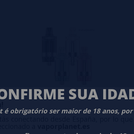
ONFIRME SUA IDA
!
 é obrigatório ser maior de 18 anos, por
tás conectando desde España, por lo que
eccionado a
vaporplanet.es