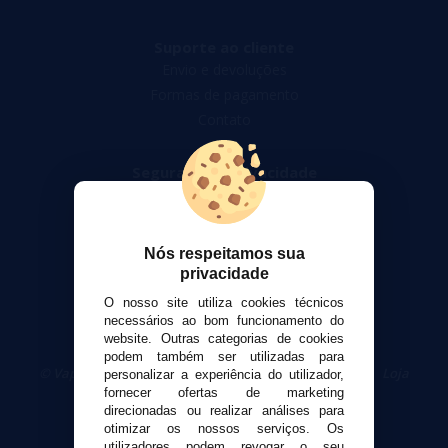
Suporte ao cliente
Envio e devoluções
Formas de pagamento
Contato
Segurança e privacidade
Termos e Condições de Uso
Política de privacidade
Política de cookies
Nós respeitamos sua
privacidade
O nosso site utiliza cookies técnicos
necessários ao bom funcionamento do
website. Outras categorias de cookies
podem também ser utilizadas para
© VaporPlanet.pt
|
Compre Cigarros Eletrônicos
|
Loja
personalizar a experiência do utilizador,
Cigarrillos Electronicos
fornecer ofertas de marketing
Yopi Online SL CIF: B90451832
direcionadas ou realizar análises para
otimizar os nossos serviços. Os
utilizadores podem revogar o seu