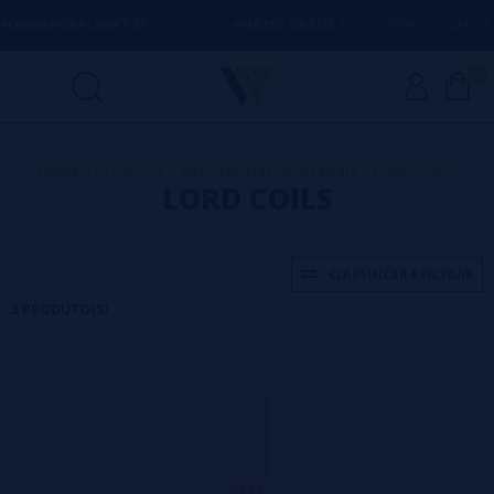
NFO@VAPORPLANET.ES
PORTES GRÁTIS
EM COMPRAS ACIMA DE
50
0
Home
>
Produtos
>
Resistências Artesanais
>
LORD COILS
LORD COILS
CLASSIFICAR E FILTRAR
3 PRODUTO(S)