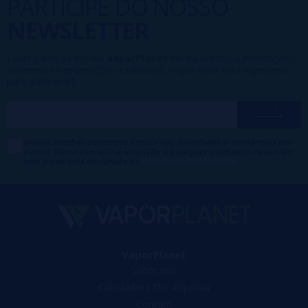
PARTICIPE DO NOSSO
NEWSLETTER
Fazer parte da família
VaporPlanet
lhe dá acesso a Promoções,
descontos e promoções exclusivas, o que você está esperando
para participar?
Desejo receber descontos exclusivos, novidades e tendências por
e-mail. Posso cancelar a inscrição a qualquer momento de acordo
com o que está declarado na
Política de Publicidade
.
VaporPlanet
Sobre nós
Calculadora DIY Alquimia
Contato