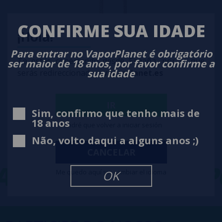
CONFIRME SUA IDADE
¡Hola!
Resistência Thorin (2pcs) - Lord Coils
Para entrar no VaporPlanet é obrigatório
Te estás conectando desde España, por lo que
ser maior de 18 anos, por favor confirme a
sua idade
serás redireccionado a
vaporplanet.es
10,90€
notificar-me
IR
Sim, confirmo que tenho mais de
18 anos
Tendré que volver a iniciar sesión
Não, volto daqui a alguns anos ;)
CANCELAR
APORPLANET
VAP
Me quedo aquí sin cambiar el idioma
OK