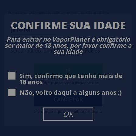
Aroma Mango Maniac 10ml/60 (Longfill) Polar + 70ml VG Fast
CONFIRME SUA IDADE
¡Hola!
8,50€
Para entrar no VaporPlanet é obrigatório
notificar-me
Te estás conectando desde España, por lo que
ser maior de 18 anos, por favor confirme a
sua idade
serás redireccionado a
vaporplanet.es
IR
Sim, confirmo que tenho mais de
18 anos
Tendré que volver a iniciar sesión
Não, volto daqui a alguns anos ;)
CANCELAR
Me quedo aquí sin cambiar el idioma
OK