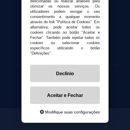
direcionadas ou realizar análises para
Segurança e privacidade
otimizar os nossos serviços. Os
utilizadores podem revogar o seu
Termos e Condições de Uso
consentimento a qualquer momento
Política de privacidade
através do link "Política de Cookies". Em
Política de cookies
alternativa, pode aceitar todos os
cookies clicando no botão "Aceitar e
Fechar". Também pode rejeitar todos os
cookies ou selecionar cookies
específicos utilizando o botão
"Definições".
© VaporPlanet.pt
|
Compre Cigarros Eletrônicos
|
Loja
Cigarrillos Electronicos
Declínio
Yopi Online SL CIF: B90451832
Aceitar e Fechar
Modifique suas configurações