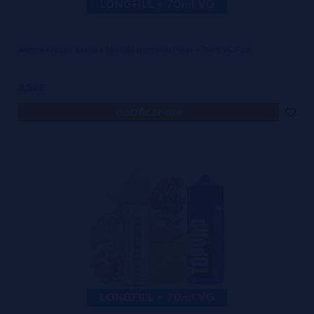
Aroma Frozen Berries 10ml/60 (Longfill) Polar + 70ml VG Fast
8,50€
notificar-me