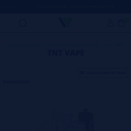
IDA
(+34) 674 656 090 / INFO@VAPORPLANET.ES
P
0
Home
>
Líquidos
>
Longfills【NOVO FORMATO】
>
TNT VAPE
TNT VAPE
CLASSIFICAR E FILTRAR
8 PRODUTO(S)