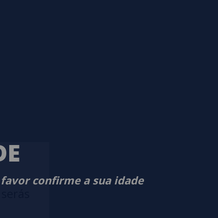
DE
 favor confirme a sua idade
 serás