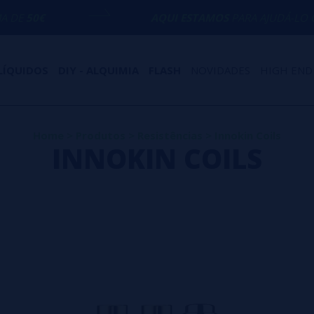
AQUI ESTAMOS
PARA AJUDÁ-LO COM QUALQ
LÍQUIDOS
DIY - ALQUIMIA
FLASH
NOVIDADES
HIGH END
Home
>
Produtos
>
Resistências
>
Innokin Coils
INNOKIN COILS