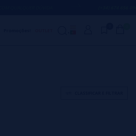
UER DÚVIDA
(+34) 674 656 090 / INFO@V
0
0
Promoções!
OUTLET
CLASSIFICAR E FILTRAR