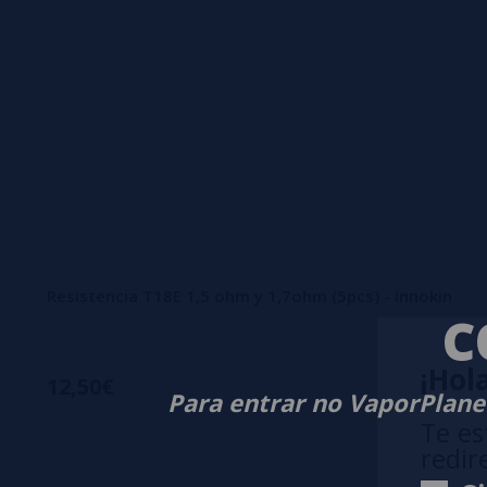
Resistencia T18E 1,5 ohm y 1,7ohm (5pcs) - Innokin
C
¡Hola
12,50€
Para entrar no VaporPlanet
Te es
redir