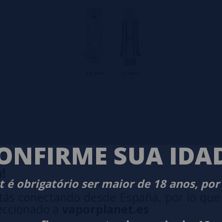
ONFIRME SUA IDA
!
 é obrigatório ser maior de 18 anos, por
tás conectando desde España, por lo que
eccionado a
vaporplanet.es