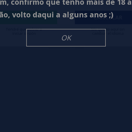
im, confirmo que tenho mais de 18 
ão, volto daqui a alguns anos ;)
IR
CANCELAR
Tendré que volver a
Me quedo aquí sin
iniciar sesión
cambiar el idioma
OK