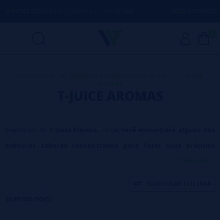
IS
EM COMPRAS ACIMA DE
50€
AQUI ESTAMOS
PARA AJUDÁ-LO 
0
Home
>
DIY - ALQUIMIA
>
Aromas Concentrados
>
T-JUICE
Aromas
T-JUICE AROMAS
Bem-vindo ao
T-Juice Flavors
, onde
você encontrará alguns dos
melhores sabores concentrados para fazer seus próprios
veja mais...
líquidos vaping
que você já provou.
A T-Juice é uma marca de
confiança, localizada no Reino Unido
, que fez dos seus líquidos
CLASSIFICAR E FILTRAR
um dos mais consumidos na Europa, e conhecida pelos líquidos
35 PRODUTO(S)
excecionais que criou. Não importa que tipo de sabor você goste de