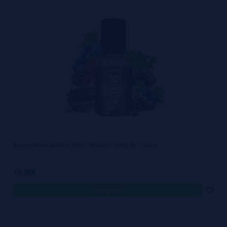
vaporizar, você
certamente encontrará um Aroma T-Juice que
deixará seu paladar excitado.
T-Juice Flavors são a combinação de
métodos de fabricação de última geração, juntamente com produtos
de alta qualidade, que garantem um produto final de alta qualidade.
Os sabores T-Juice são compatíveis com todas as marcas de cigarros
eletrônicos. Para obter melhores resultados, certifique-se de que seu
atomizador seja novo e que sua bobina esteja encaixada
corretamente antes de usar.
Temos certeza que depois de
experimentar os sabores T-Juice, você sempre os terá ao seu
Aroma Black Astaire 30ml - Astaire Family by T-Juice
lado!
Vaping feliz!
10,90€
comprar