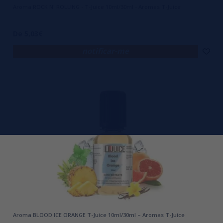
Aroma ROCK N' ROLLING - T-Juice 10ml/30ml - Aromas T-Juice
De 5,03€
notificar-me
Aroma BLOOD ICE ORANGE T-Juice 10ml/30ml – Aromas T-Juice