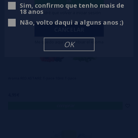
IR
Sim, confirmo que tenho mais de
18 anos
Tendré que volver a iniciar sesión
Não, volto daqui a alguns anos ;)
CANCELAR
Me quedo aquí sin cambiar el idioma
OK
Aroma RED ASTAIRE T-Juice 10ml T-Juice
4,95€
comprar