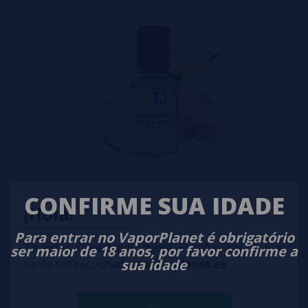
Aroma COLONEL CUSTARD T-Juice 30ml - Aromas TJuice
CONFIRME SUA IDADE
¡Hola!
9,95€
Para entrar no VaporPlanet é obrigatório
Te estás conectando desde España, por lo que
ser maior de 18 anos, por favor confirme a
comprar
sua idade
serás redireccionado a
vaporplanet.es