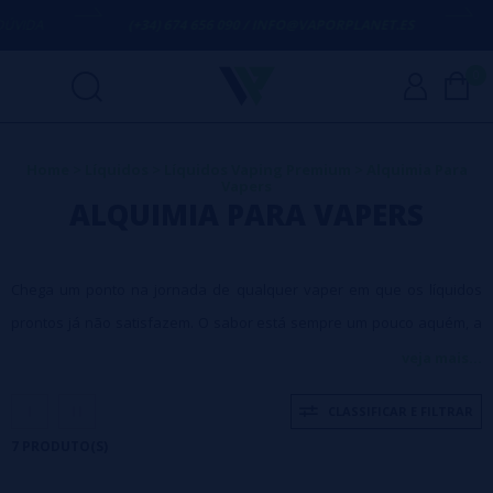
IDA
(+34) 674 656 090 / INFO@VAPORPLANET.ES
PO
0
Home
>
Líquidos
>
Líquidos Vaping Premium
>
Alquimia Para
Vapers
ALQUIMIA PARA VAPERS
Chega um ponto na jornada de qualquer vaper em que os líquidos
prontos já não satisfazem. O sabor está sempre um pouco aquém, a
intensidade da nicotina nunca é exata, e a relação custo-benefício
veja mais...
começa a pesar. É nesse momento que entra a verdadeira alquimia
CLASSIFICAR E FILTRAR
do vaping — o ponto onde você deixa de ser apenas consumidor e
7 PRODUTO(S)
passa a ser o criador. A categoria de
Alquimia para Vapers
existe
para quem quer dominar todos os aspectos da sua experiência: do