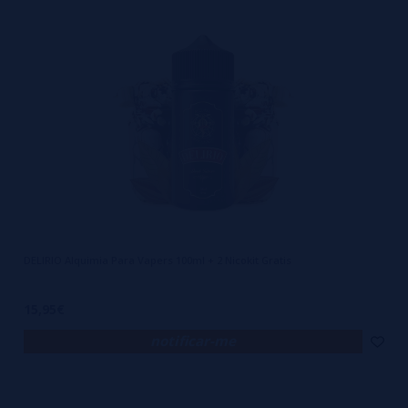
sabor ao teor de nicotina, da densidade do vapor à sensação no
paladar. Não é para quem está começando, é para quem quer mais.
Mais controle, mais variedade, mais personalidade no que vaporiza.
Quando falamos em alquimia, falamos em precisão. E para isso, é
essencial contar com ingredientes de qualidade comprovada,
compatibilidade entre componentes e uma gama de possibilidades
que não te limite a uma ou duas receitas genéricas. As bases, aromas
e boosters oferecidos dentro dessa linha foram pensados para
proporcionar liberdade total sem abrir mão da segurança. São
DELIRIO Alquimia Para Vapers 100ml + 2 Nicokit Gratis
líquidos que não trazem surpresas desagradáveis, que não
degradam seu coil em poucos usos, e que permitem misturas rápidas
15,95€
e estáveis. O resultado? Um líquido sob medida, do seu jeito, pronto
notificar-me
para ser usado sem complicações ou riscos.