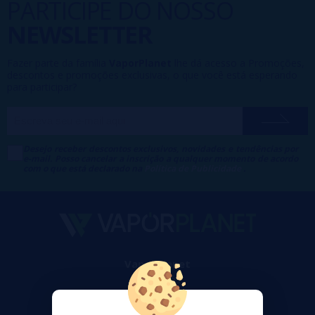
PARTICIPE DO NOSSO
NEWSLETTER
Fazer parte da família
VaporPlanet
lhe dá acesso a Promoções,
descontos e promoções exclusivas, o que você está esperando
para participar?
Desejo receber descontos exclusivos, novidades e tendências por
e-mail. Posso cancelar a inscrição a qualquer momento de acordo
com o que está declarado na
Política de Publicidade
.
VaporPlanet
Sobre nós
Calculadora DIY Alquimia
Contato