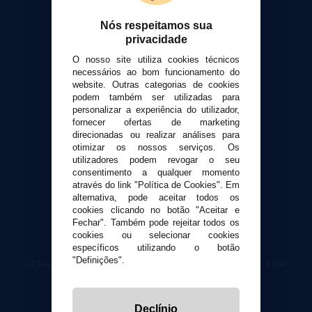
Nós respeitamos sua
Suporte ao cliente
privacidade
Envio e devoluções
O nosso site utiliza cookies técnicos
Formas de pagamento
necessários ao bom funcionamento do
website. Outras categorias de cookies
Contato
podem também ser utilizadas para
personalizar a experiência do utilizador,
Segurança e privacidade
fornecer ofertas de marketing
direcionadas ou realizar análises para
Termos e Condições de Uso
otimizar os nossos serviços. Os
Política de privacidade
utilizadores podem revogar o seu
Política de cookies
consentimento a qualquer momento
através do link "Política de Cookies". Em
alternativa, pode aceitar todos os
cookies clicando no botão "Aceitar e
Fechar". Também pode rejeitar todos os
cookies ou selecionar cookies
específicos utilizando o botão
"Definições".
© VaporPlanet.pt
|
Compre Cigarros Eletrônicos
|
Loja
Cigarrillos Electronicos
Yopi Online SL CIF: B90451832
Declínio