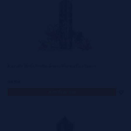
sabor é outro, porque foi feito com propósito. E o mais interessante é
que, com os produtos certos, esse processo todo não precisa ser
complicado. Na verdade, pode ser até mais prático e econômico do
que comprar líquidos prontos regularmente.
Outro grande diferencial está na economia real. Fazer seu próprio e-
liquid pode reduzir significativamente os custos mensais,
especialmente para quem vaporiza com frequência. Com um bom
Anomalía 50ml + Nicokits Gratis - Alquimia Para Vapers
estoque de base, aromas concentrados e os equipamentos básicos
para mistura, você pode produzir dezenas de líquidos diferentes,
10,90€
ajustando conforme sua necessidade ou curiosidade do momento.
notificar-me
Isso significa menos dependência de estoque, mais controle sobre o
que você consome e uma autonomia que nenhuma marca pronta
pode oferecer. E quando isso vem aliado à qualidade de
fornecedores confiáveis, como os disponíveis na VaporPlanet, a
equação se completa.