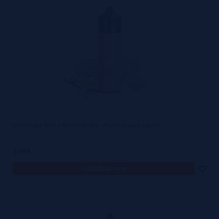
Mandanga 50ml + Nicokit Gratis - Alquimia para vapers
Além da parte técnica, existe uma experiência emocional envolvida na
9,95€
alquimia do vape. Testar sabores, ajustar proporções, encontrar a
notificar-me
combinação perfeita... tudo isso transforma o ato de vaporizar em um
processo quase artesanal. E não há comparação entre usar um juice
de prateleira e vaporizar algo que você mesmo criou, calibrado ao
seu gosto, intensidade e estilo. É como cozinhar seu prato favorito: o