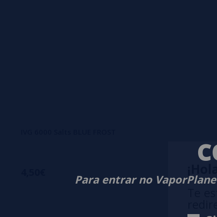
IVG 6000 Salts BLUE FROST
C
¡Hola
4,50€
Para entrar no VaporPlanet
Te es
redir