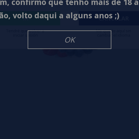
im, confirmo que tenho mais de 18 
ão, volto daqui a alguns anos ;)
IR
CANCELAR
Tendré que volver a
Me quedo aquí sin
iniciar sesión
cambiar el idioma
OK