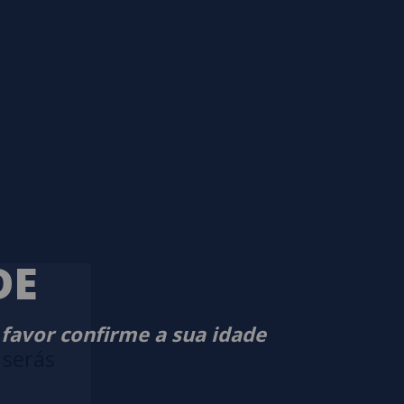
DE
 favor confirme a sua idade
 serás