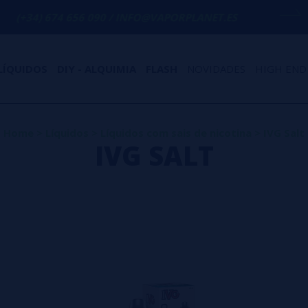
4 656 090 / INFO@VAPORPLANET.ES
PORTE
LÍQUIDOS
DIY - ALQUIMIA
FLASH
NOVIDADES
HIGH END
Home
>
Líquidos
>
Líquidos com sais de nicotina
>
IVG Salt
IVG SALT