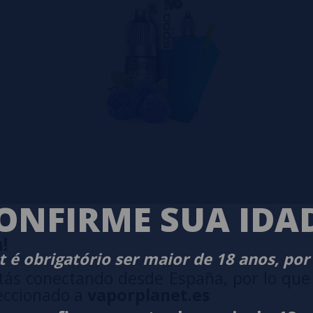
ONFIRME SUA IDA
!
 é obrigatório ser maior de 18 anos, por
tás conectando desde España, por lo que
eccionado a
vaporplanet.es