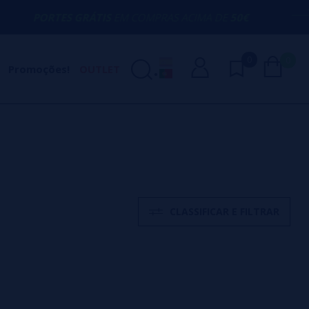
S GRÁTIS
EM COMPRAS ACIMA DE
50€
AQU
0
0
Promoções!
OUTLET
CLASSIFICAR E FILTRAR