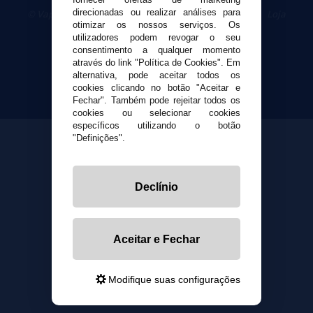
direcionadas ou realizar análises para
© VaporPlanet.pt
|
Compre Cigarros Eletrônicos
|
Loja
otimizar os nossos serviços. Os
Cigarrillos Electronicos
utilizadores podem revogar o seu
Yopi Online SL CIF: B90451832
consentimento a qualquer momento
através do link "Política de Cookies". Em
alternativa, pode aceitar todos os
cookies clicando no botão "Aceitar e
Fechar". Também pode rejeitar todos os
cookies ou selecionar cookies
específicos utilizando o botão
"Definições".
Declínio
Aceitar e Fechar
Modifique suas configurações