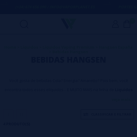
(+34) 674 656 090 / INFO@VAPORPLANET.ES
PORTES GRÁ
0
Home
>
Líquidos
>
Líquidos Vaping Premium
>
Hangsen España
>
Bebidas Hangsen
BEBIDAS HANGSEN
Você gosta de bebidas Cola? Energia? Amaretto? Pois bem, você
encontra todos esses elíquidos... E MUITO MAIS na linha de
Líquidos
da Hangsen Bebidas.
Aproveitar!
veja mais...
CLASSIFICAR E FILTRAR
4 PRODUTO(S)