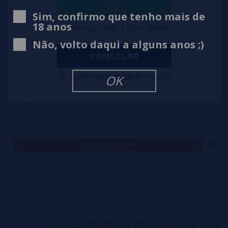
IR
Sim, confirmo que tenho mais de
18 anos
Tendré que volver a iniciar sesión
Não, volto daqui a alguns anos ;)
CANCELAR
Me quedo aquí sin cambiar el idioma
OK
Hangsen MOJITO 10ml - Hangsen
2,00€
notificar-me