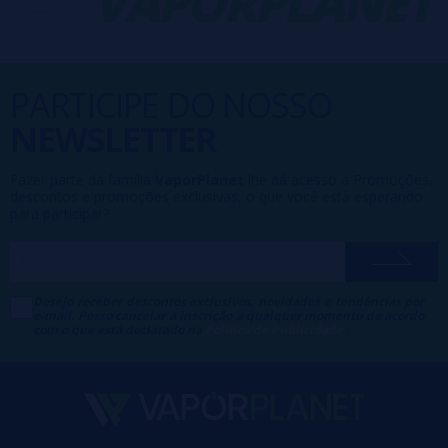
-
VAPORPLANET
PARTICIPE DO NOSSO
NEWSLETTER
Fazer parte da família
VaporPlanet
lhe dá acesso a Promoções,
descontos e promoções exclusivas, o que você está esperando
para participar?
Desejo receber descontos exclusivos, novidades e tendências por
e-mail. Posso cancelar a inscrição a qualquer momento de acordo
com o que está declarado na
Política de Publicidade
.