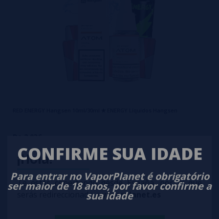
RED ENERGY Hangsen 10ml/30ml ✭ ENERGY Líquidos Hangsen
De 2,03€
CONFIRME SUA IDADE
comprar
¡Hola!
Para entrar no VaporPlanet é obrigatório
Te estás conectando desde España, por lo que
ser maior de 18 anos, por favor confirme a
sua idade
serás redireccionado a
vaporplanet.es