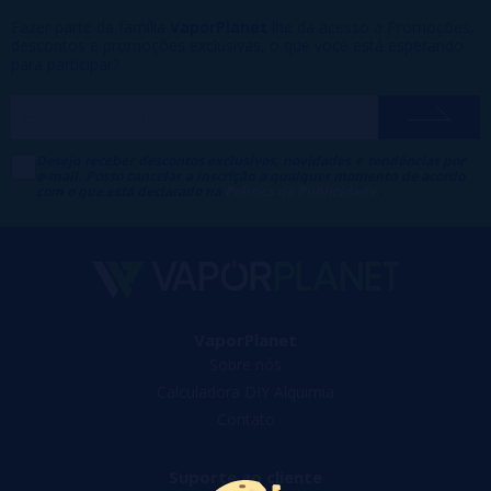
Fazer parte da família
VaporPlanet
lhe dá acesso a Promoções,
descontos e promoções exclusivas, o que você está esperando
para participar?
Desejo receber descontos exclusivos, novidades e tendências por
e-mail. Posso cancelar a inscrição a qualquer momento de acordo
com o que está declarado na
Política de Publicidade
.
VaporPlanet
Sobre nós
Calculadora DIY Alquimia
Contato
Suporte ao cliente