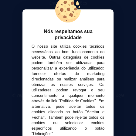
Envio e devoluções
Formas de pagamento
Contato
Nós respeitamos sua
Segurança e privacidade
privacidade
Termos e Condições de Uso
O nosso site utiliza cookies técnicos
Política de privacidade
necessários ao bom funcionamento do
Política de cookies
website. Outras categorias de cookies
podem também ser utilizadas para
personalizar a experiência do utilizador,
fornecer ofertas de marketing
direcionadas ou realizar análises para
otimizar os nossos serviços. Os
utilizadores podem revogar o seu
© VaporPlanet.pt
|
Compre Cigarros Eletrônicos
|
Loja
consentimento a qualquer momento
Cigarrillos Electronicos
através do link "Política de Cookies". Em
Yopi Online SL CIF: B90451832
alternativa, pode aceitar todos os
cookies clicando no botão "Aceitar e
Fechar". Também pode rejeitar todos os
cookies ou selecionar cookies
específicos utilizando o botão
"Definições".