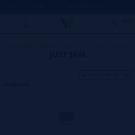
MPRAS ACIMA DE
50€
AQUI ESTAMOS
PARA AJUDÁ-LO COM QUA
0
Home
>
DIY - ALQUIMIA
>
Aromas Concentrados
>
JUST JAM
JUST JAM
CLASSIFICAR E FILTRAR
5 PRODUTO(S)