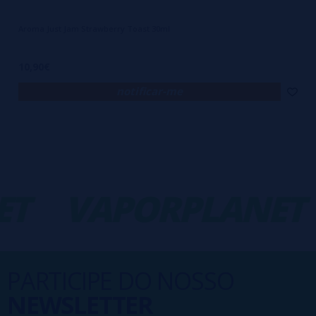
Aroma Just Jam Strawberry Toast 30ml
10,90€
notificar-me
T
VAPORPLANET
PARTICIPE DO NOSSO
NEWSLETTER