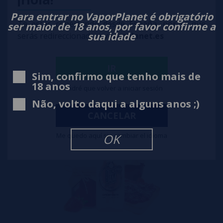
Para entrar no VaporPlanet é obrigatório
Te estás conectando desde España, por lo que
ser maior de 18 anos, por favor confirme a
sua idade
serás redireccionado a
vaporplanet.es
Aroma Just Jam Raspberry Scone 30ml
10,90€
IR
Sim, confirmo que tenho mais de
notificar-me
18 anos
Tendré que volver a iniciar sesión
Não, volto daqui a alguns anos ;)
CANCELAR
Me quedo aquí sin cambiar el idioma
OK