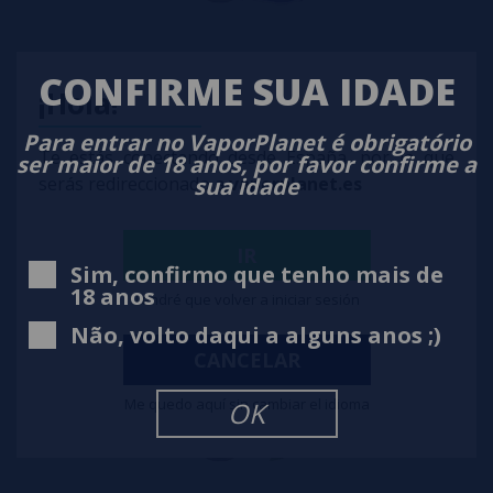
GRAPE ENERGY Ma Maxi vape 5000 puffs SEM NICOTINA
CONFIRME SUA IDADE
¡Hola!
10,90€
Para entrar no VaporPlanet é obrigatório
Te estás conectando desde España, por lo que
notificar-me
ser maior de 18 anos, por favor confirme a
sua idade
serás redireccionado a
vaporplanet.es
IR
Sim, confirmo que tenho mais de
18 anos
Tendré que volver a iniciar sesión
Não, volto daqui a alguns anos ;)
CANCELAR
Me quedo aquí sin cambiar el idioma
OK