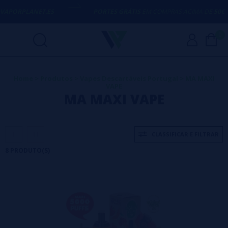
ORPLANET.ES
PORTES GRÁTIS
EM COMPRAS ACIMA DE
50€
0
Home
>
Produtos
>
Vapes Descartáveis Portugal
>
MA MAXI
VAPE
MA MAXI VAPE
CLASSIFICAR E FILTRAR
8 PRODUTO(S)