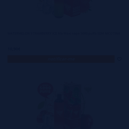
WATERMELON STRAWBERRY ICE Ma Maxi vape 5000 puffs SEM NICOTINA
10,90€
notificar-me