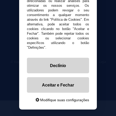
direcionadas ou realizar análises para
otimizar os nossos serviços. Os
Segurança e privacidade
utilizadores podem revogar o seu
Termos e Condições de Uso
consentimento a qualquer momento
através do link "Política de Cookies". Em
Política de privacidade
alternativa, pode aceitar todos os
Política de cookies
cookies clicando no botão "Aceitar e
Fechar". Também pode rejeitar todos os
cookies ou selecionar cookies
específicos utilizando o botão
"Definições".
© VaporPlanet.pt
|
Compre Cigarros Eletrônicos
|
Loja
Declínio
Cigarrillos Electronicos
Yopi Online SL CIF: B90451832
Aceitar e Fechar
Modifique suas configurações