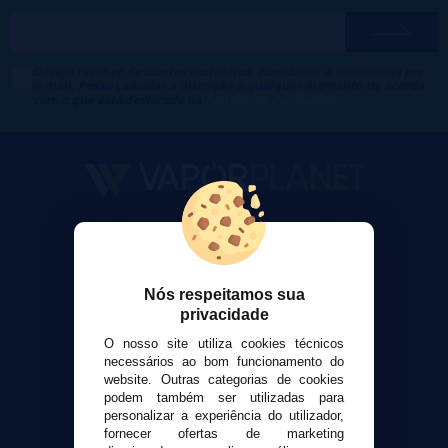
Desejo receber descontos exclusivos, novidades e tendências por
e-mail. Posso cancelar a inscrição a qualquer momento de acordo
com o que está declarado na
Política de Publicidade
.
VaporPlanet
Sobre nós
Calculadora DIY Alquimia
Nós respeitamos sua
Contato
privacidade
O nosso site utiliza cookies técnicos
Suporte ao cliente
necessários ao bom funcionamento do
website. Outras categorias de cookies
Envio e devoluções
podem também ser utilizadas para
Formas de pagamento
personalizar a experiência do utilizador,
Contato
fornecer ofertas de marketing