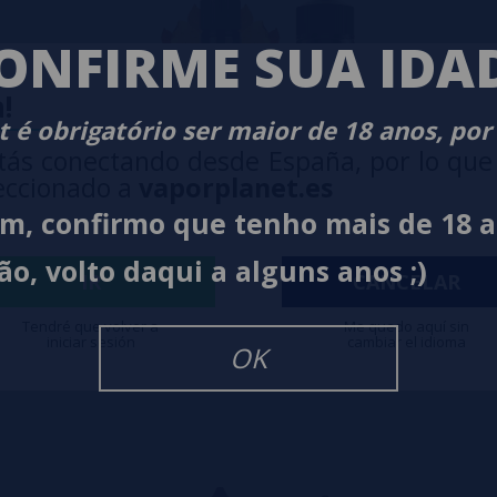
ONFIRME SUA IDA
!
 é obrigatório ser maior de 18 anos, por
tás conectando desde España, por lo que
eccionado a
vaporplanet.es
im, confirmo que tenho mais de 18 
ão, volto daqui a alguns anos ;)
IR
CANCELAR
0ml VG Fast
Tendré que volver a
Me quedo aquí sin
iniciar sesión
cambiar el idioma
OK