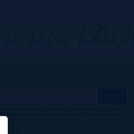
ORPLANET
ber descontos exclusivos, novidades e tendências por e-mail. Posso
 inscrição a qualquer momento de acordo com o que está declarado
 de Publicidade
.