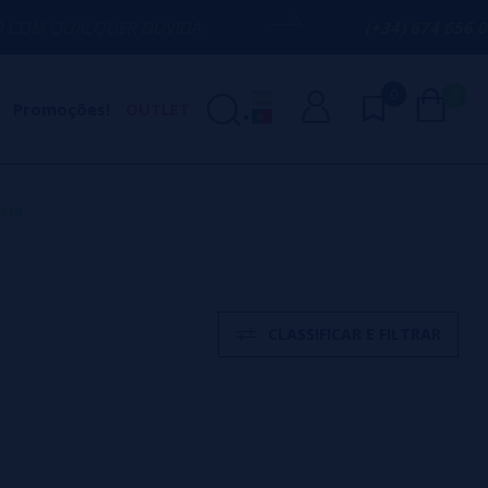
QUER DÚVIDA
(+34) 674 656 090 / INFO
0
0
Promoções!
OUTLET
ria
CLASSIFICAR E FILTRAR