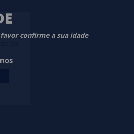
DE
 favor confirme a sua idade
 serás
anos