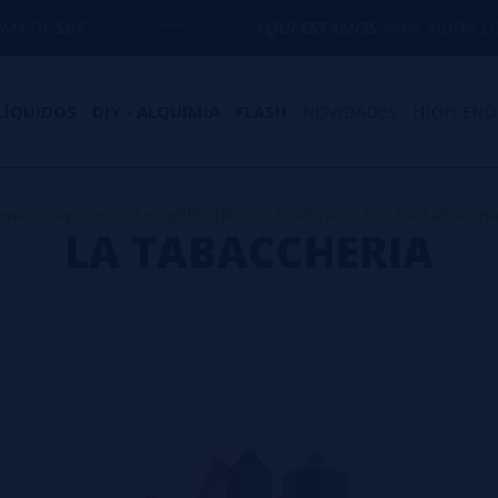
AQUI ESTAMOS
PARA AJUDÁ-LO COM QUAL
LÍQUIDOS
DIY - ALQUIMIA
FLASH
NOVIDADES
HIGH END
ome
>
Líquidos
>
Longfills【NOVO FORMATO】
>
La Tabacche
LA TABACCHERIA