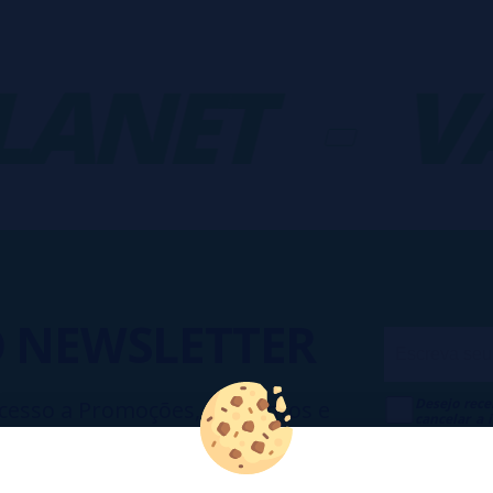
NET
-
VAP
O
NEWSLETTER
Desejo rece
cesso a Promoções, descontos e
cancelar a
ando para participar?
na
Política