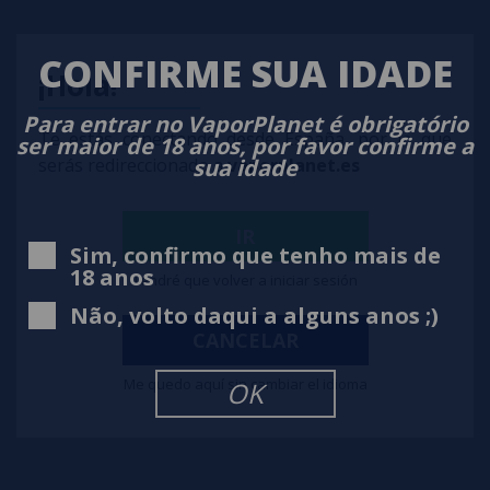
CONFIRME SUA IDADE
¡Hola!
Para entrar no VaporPlanet é obrigatório
Te estás conectando desde España, por lo que
ser maior de 18 anos, por favor confirme a
sua idade
serás redireccionado a
vaporplanet.es
IR
Sim, confirmo que tenho mais de
18 anos
Tendré que volver a iniciar sesión
Pack de 2 Resistencias MALÉFICAS V2 - Lady Coils
Não, volto daqui a alguns anos ;)
CANCELAR
12,90€
Me quedo aquí sin cambiar el idioma
OK
notificar-me