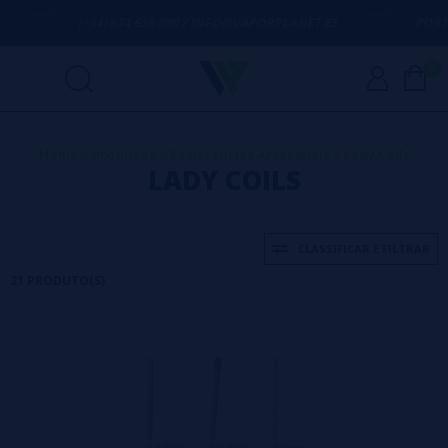
(+34) 674 656 090 / INFO@VAPORPLANET.ES
PORTES GRÁTI
0
Home
>
Produtos
>
Resistências Artesanais
>
Lady Coils
LADY COILS
CLASSIFICAR E FILTRAR
21 PRODUTO(S)