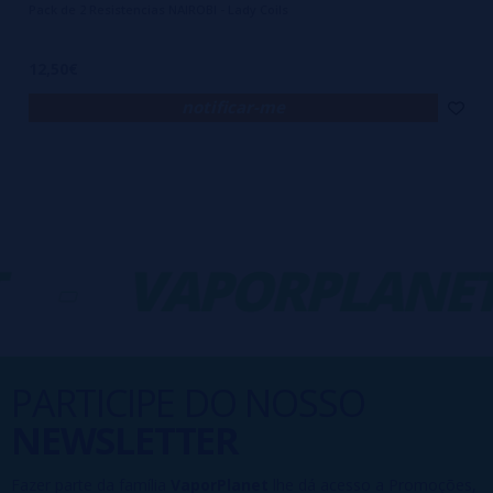
Pack de 2 Resistencias NAIROBI - Lady Coils
12,50€
notificar-me
-
VAPORPLANET
PARTICIPE DO NOSSO
NEWSLETTER
Fazer parte da família
VaporPlanet
lhe dá acesso a Promoções,