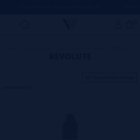
(+34) 674 656 090 / INFO@VAPORPLANET.ES
PORTES GR
0
Home
>
DIY - ALQUIMIA
>
Aromas Concentrados
>
REVOLUTE
REVOLUTE
CLASSIFICAR E FILTRAR
1 PRODUTO(S)