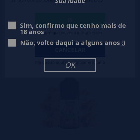
sua idade
Aroma Sweet Chemistry Lemon Blondie 30ml
IR
Sim, confirmo que tenho mais de
18 anos
Tendré que volver a iniciar sesión
10,90€
Não, volto daqui a alguns anos ;)
notificar-me
CANCELAR
Me quedo aquí sin cambiar el idioma
OK