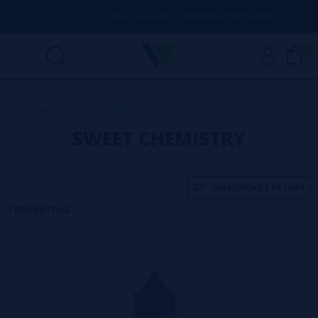
DÚVIDA
(+34) 674 656 090 / INFO@VAPORPLANET.ES
0
Home
>
DIY - ALQUIMIA
>
Aromas Concentrados
>
SWEET
CHEMISTRY
SWEET CHEMISTRY
CLASSIFICAR E FILTRAR
7 PRODUTO(S)