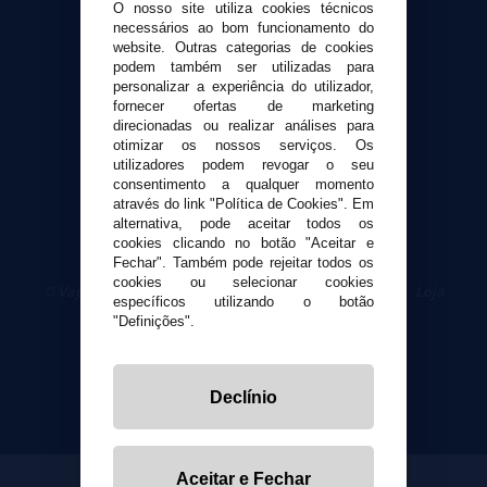
O nosso site utiliza cookies técnicos
Contato
necessários ao bom funcionamento do
website. Outras categorias de cookies
podem também ser utilizadas para
Segurança e privacidade
personalizar a experiência do utilizador,
Termos e Condições de Uso
fornecer ofertas de marketing
Política de privacidade
direcionadas ou realizar análises para
otimizar os nossos serviços. Os
Política de cookies
utilizadores podem revogar o seu
consentimento a qualquer momento
através do link "Política de Cookies". Em
alternativa, pode aceitar todos os
cookies clicando no botão "Aceitar e
Fechar". Também pode rejeitar todos os
cookies ou selecionar cookies
© VaporPlanet.pt
|
Compre Cigarros Eletrônicos
|
Loja
específicos utilizando o botão
Cigarrillos Electronicos
"Definições".
Yopi Online SL CIF: B90451832
Declínio
Aceitar e Fechar