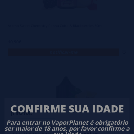
Aroma Sweet Chemistry Panna Cotta & Blackberries 30ml
10,90€
notificar-me
CONFIRME SUA IDADE
¡Hola!
Para entrar no VaporPlanet é obrigatório
Te estás conectando desde España, por lo que
ser maior de 18 anos, por favor confirme a
serás redireccionado a
vaporplanet.es