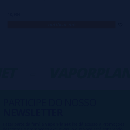
10,90€
notificar-me
ET
-
VAPORPLAN
PARTICIPE DO NOSSO
NEWSLETTER
Fazer parte da família
VaporPlanet
lhe dá acesso a Promoções,
descontos e promoções exclusivas, o que você está esperando