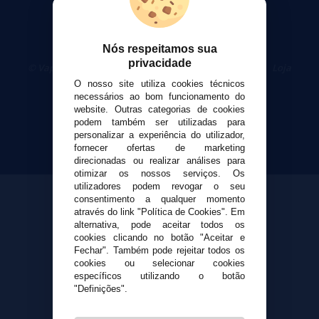
Perfis de sabor ousados, equilibrados e memoráveis
Alta produção de vapor sem sacrificar o sabor
Designs icônicos e identidade visual marcante
Nós respeitamos sua
privacidade
© VaporPlanet.pt
|
Compre Cigarros Eletrônicos
|
Loja
Ideal para coils duráveis e vaping prolongado
Cigarrillos Electronicos
O nosso site utiliza cookies técnicos
Yopi Online SL CIF: B90451832
Presença internacional com reconhecimento consolidado
necessários ao bom funcionamento do
website. Outras categorias de cookies
Se você está cansado de juices sem graça e sente que cada nova
podem também ser utilizadas para
personalizar a experiência do utilizador,
marca é mais do mesmo, talvez seja hora de experimentar o que
fornecer ofertas de marketing
realmente revoluciona. A NASTY JUICE não foi criada para agradar a
direcionadas ou realizar análises para
otimizar os nossos serviços. Os
todos — foi feita para impressionar os exigentes. Para quem valoriza
utilizadores podem revogar o seu
consentimento a qualquer momento
impacto, longevidade e intensidade, não existe escolha mais segura,
através do link "Política de Cookies". Em
mais sólida e mais prazerosa. O nome pode até parecer provocativo,
alternativa, pode aceitar todos os
cookies clicando no botão "Aceitar e
mas o que ela entrega é puro requinte. E isso, no mundo do vaping,
Fechar". Também pode rejeitar todos os
cookies ou selecionar cookies
vale mais do que mil promessas.
específicos utilizando o botão
"Definições".