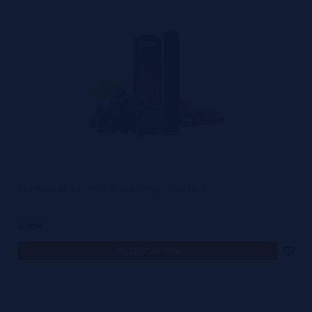
personalidade. É vaping para quem não aceita o “mais do mesmo”. E
não, não estamos falando de aromas genéricos — estamos falando
de composições criadas para virar referência.
O diferencial começa na ousadia. Enquanto outras marcas se
contentam com frutas convencionais ou sobremesas recicladas, a
Nasty Juice mistura manga com menta, tabaco com baunilha, ou um
limão tão ácido quanto refrescante, criando experiências quase
cinematográficas. Os perfis aromáticos são equilibrados, mas nada
sutis. É exatamente isso que vapers ao redor do mundo procuram:
Pod Nasty Air Fix - ASAP Grape 20mg - Nasty Juice
uma tragada que se sinta viva, que marque o momento e que não se
perca entre uma escolha e outra. A marca é também pioneira na
6,99€
forma como comunica seus sabores — embalagens vibrantes, nomes
notificar-me
provocadores e uma atitude que casa com quem busca autenticidade.