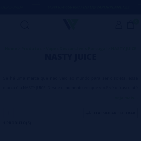
ER DÚVIDA
(+34) 674 656 090 / INFO@VAPORPLANET.ES
0
Home
>
Produtos
>
Vapes Descartáveis Portugal
>
NASTY JUICE
NASTY JUICE
Se há uma marca que não veio ao mundo para ser discreta, essa
marca é a NASTY JUICE. Desde o momento em que você vê o frasco até
a última tragada, tudo é pensado para provocar, desafiar e deixar
veja mais...
claro que você está consumindo algo de outro nível. Esta marca
CLASSIFICAR E FILTRAR
nascida na Malásia ganhou o respeito do cenário internacional por
1 PRODUTO(S)
romper com o lugar-comum dos líquidos suaves e apostar em
sabores que explodem no paladar com intensidade, identidade e