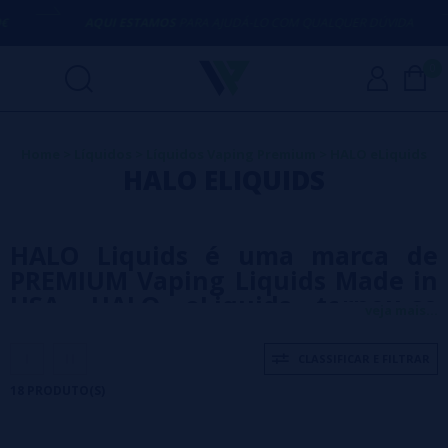
AQUI ESTAMOS
PARA AJUDÁ-LO COM QUALQUER DÚVIDA
(
0
Home
>
Líquidos
>
Líquidos Vaping Premium
>
HALO eLiquids
HALO ELIQUIDS
HALO Liquids é uma marca de
PREMIUM Vaping Liquids Made in
USA. HALO eLiquids tornou-se
veja mais...
uma marca de referência para
todos. incomparável!
CLASSIFICAR E FILTRAR
18 PRODUTO(S)
Você sabe por que os líquidos Halo fabricam todos os seus
líquidos vape nos EUA?
Porque ao fazê-lo, dá-lhe um maior controlo