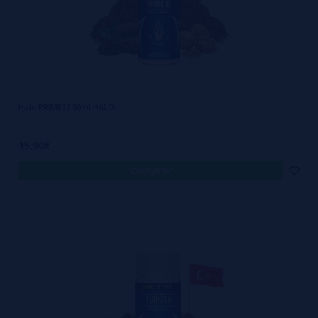
artificial. E por isso a HALO construiu uma reputação sólida entre os
iniciantes mais conscientes e os veteranos mais exigentes. Ela
entrega performance sem sacrificar o paladar, e entrega sabor sem
comprometer a integridade dos ingredientes. É por isso que você
encontra essa marca em pontos de venda realmente comprometidos
Halo PRIME15 50ml HALO
com o vaping sério, como a VaporPlanet. Porque HALO não é mais
uma opção. É um padrão de referência.
15,90€
Aqui estão alguns motivos claros para confiar nos HALO eLiquids:
comprar
Produzidos 100% nos Estados Unidos, com controle total de qualidade
Ingredientes selecionados com alto padrão farmacêutico e alimentício
Sabor estável, fiel e duradouro do início ao fim do frasco
Livre de componentes duvidosos e manipulações industriais externas