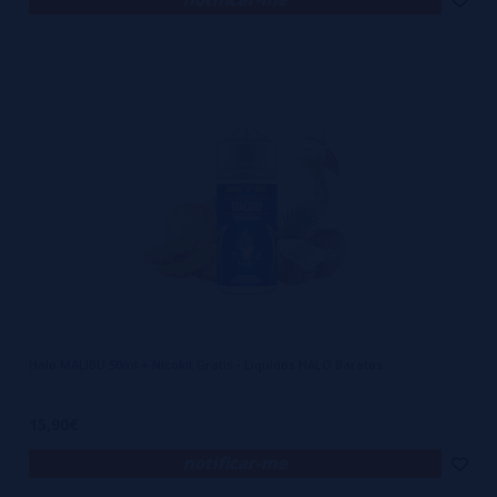
Halo MALIBU 50ml + Nicokit Gratis - Líquidos HALO Baratos
15,90€
notificar-me