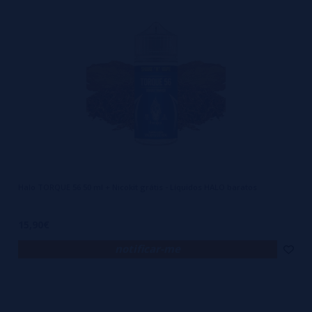
Halo TORQUE 56 50 ml + Nicokit grátis - Líquidos HALO baratos
15,90€
notificar-me