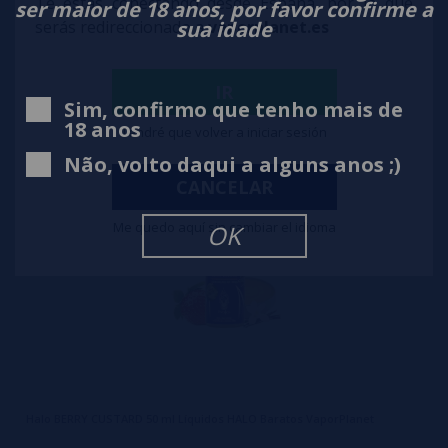
Te estás conectando desde España, por lo que
Halo Black Series Tribeca Cherry 50ml + Nicokit Gratis
ser maior de 18 anos, por favor confirme a
sua idade
serás redireccionado a
vaporplanet.es
17,99€
notificar-me
IR
Sim, confirmo que tenho mais de
18 anos
Tendré que volver a iniciar sesión
Não, volto daqui a alguns anos ;)
CANCELAR
Me quedo aquí sin cambiar el idioma
OK
Halo BERRY CUSTARD 50 ml Líquidos HALO Baratos VaporPlanet