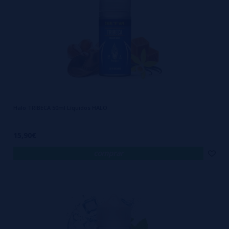
de um laboratório farmacêutico. Porque é isso que a marca entende:
se você vai colocar algo no seu corpo todos os dias, esse algo precisa
ser impecável. E a HALO leva isso ao extremo. Não existem fórmulas
genéricas, não há truques com adoçantes baratos ou aromas
artificiais disfarçados. Existe apenas vapor limpo, robusto, e um sabor
que permanece estável do primeiro ao último ml.
O que diferencia a HALO eLiquids de tantas outras opções no
Halo TRIBECA 50ml Líquidos HALO
mercado não é só a origem — é o respeito ao consumidor. Enquanto
muitos compram líquidos sem nem saber o que estão inalando, quem
15,90€
escolhe HALO sabe exatamente o que está levando. Transparência,
comprar
rastreabilidade e uma filosofia que valoriza mais a saúde do que a
embalagem bonita. Isso sim é vaping de verdade. E não importa se
você prefere perfis clássicos como tabaco suave ou se é fã de
misturas complexas e doces: com a HALO, o que você sente na
primeira tragada é o mesmo que sentirá na última. Constância e