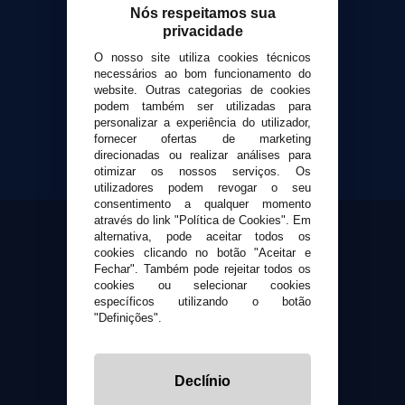
Nós respeitamos sua
VaporPlanet
privacidade
Sobre nós
O nosso site utiliza cookies técnicos
Calculadora DIY Alquimia
necessários ao bom funcionamento do
website. Outras categorias de cookies
Contato
podem também ser utilizadas para
personalizar a experiência do utilizador,
Suporte ao cliente
fornecer ofertas de marketing
direcionadas ou realizar análises para
Envio e devoluções
otimizar os nossos serviços. Os
Formas de pagamento
utilizadores podem revogar o seu
Contato
consentimento a qualquer momento
através do link "Política de Cookies". Em
alternativa, pode aceitar todos os
Segurança e privacidade
cookies clicando no botão "Aceitar e
Fechar". Também pode rejeitar todos os
Termos e Condições de Uso
cookies ou selecionar cookies
Política de privacidade
específicos utilizando o botão
Política de cookies
"Definições".
Declínio