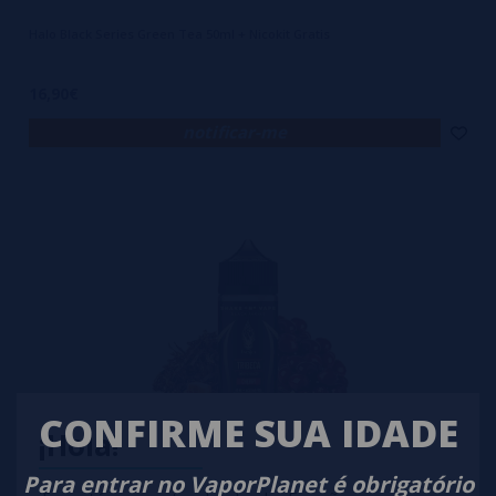
Halo Black Series Green Tea 50ml + Nicokit Gratis
16,90€
notificar-me
CONFIRME SUA IDADE
¡Hola!
Para entrar no VaporPlanet é obrigatório