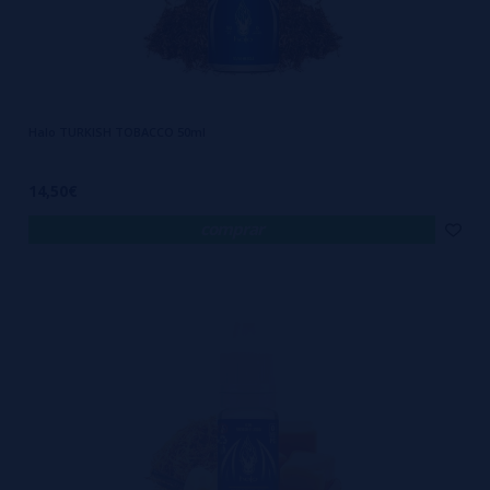
Reputação internacional como uma das marcas mais seguras do
mercado
Halo TURKISH TOBACCO 50ml
No fim, escolher HALO eLiquids é mais do que optar por um bom
14,50€
líquido. É rejeitar a mediocridade. É entender que vaping não é uma
comprar
brincadeira de sabores — é uma experiência que envolve saúde,
prazer e responsabilidade. Quando você vaporiza HALO, não há
margem para erro, para variação ou para decepção. Cada tragada é
uma reafirmação de que você fez a escolha certa. Porque HALO não
entrega apenas vapor: entrega integridade líquida, autenticidade em
cada gota e uma confiança rara em tempos onde tudo parece ser
feito às pressas. Se o que você procura é um líquido premium de
verdade — e não um “parecido com” — então você já sabe onde está