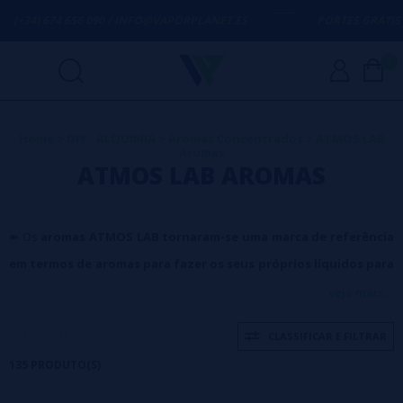
6 090 / INFO@VAPORPLANET.ES
PORTES GRÁTIS
EM COMPRAS AC
0
Home
>
DIY - ALQUIMIA
>
Aromas Concentrados
>
ATMOS LAB
Aromas
ATMOS LAB AROMAS
➽ Os
aromas ATMOS LAB tornaram-se uma marca de referência
em termos de aromas para fazer os seus próprios líquidos para
vaporizar.
Se você está procurando uma
marca de aromas
veja mais...
concentrados para fazer seus próprios elíquidos
, e que se
CLASSIFICAR E FILTRAR
tornou referência e marca líder para milhões de vapers ao redor do
135 PRODUTO(S)
mundo, essa é a Atmos Lab, seus aromas são tremendamente
famosos e incrivelmente bons.