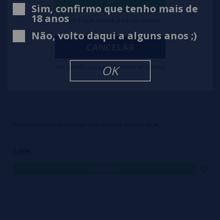
IR
Sim, confirmo que tenho mais de
18 anos
Tendré que volver a iniciar sesión
Não, volto daqui a alguns anos ;)
CANCELAR
Me quedo aquí sin cambiar el idioma
OK
Aroma VAINILLA Atmos Lab 10ml Aromas Atmos Lab ⬅
5,80€
comprar