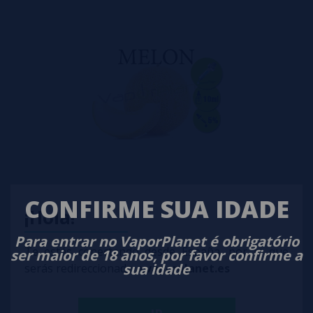
Aroma Melão Atmos Lab 10ml Aromas Atmos Lab Portugal
CONFIRME SUA IDADE
¡Hola!
5,80€
Para entrar no VaporPlanet é obrigatório
Te estás conectando desde España, por lo que
ser maior de 18 anos, por favor confirme a
comprar
sua idade
serás redireccionado a
vaporplanet.es