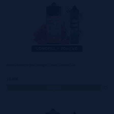
obter o certificado de acordo com a norma internacional ISO
9001:2008. Localizado em Atenas (Grécia) Atmos Lab nasceu em 2011 e
tornou-se muito famoso pela excelente qualidade dos líquidos
vaping. , as bases e aromas concentrados. Utilizando apenas
matérias-primas da melhor qualidade, todos os produtos são
resultado de um minucioso trabalho de controle de qualidade. Atmos
Lab é a maior marca de aromas e líquidos da Grécia e um dos maiores
exportadores de líquidos e aromas do mundo.
Aroma Nutacco 30ml (Longfill 120ml) - Atmos Lab
10,90€
comprar