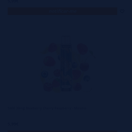
5,99€
notificar-me
S600 20mg Blueberry Cherry Raspberry - Mosmo
5,99€