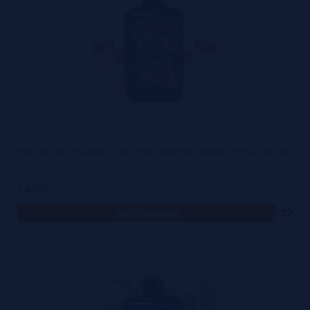
Puff Sub Ohm Strawberry Ice Cream 9000 Puff - SEM NICOTINA - Mosmo
14,50€
notificar-me