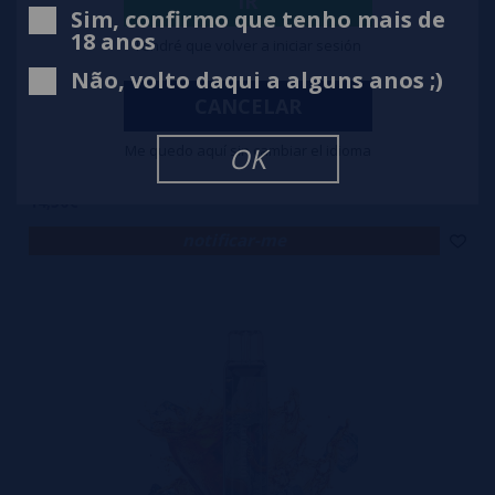
IR
Sim, confirmo que tenho mais de
18 anos
Tendré que volver a iniciar sesión
Não, volto daqui a alguns anos ;)
CANCELAR
Puff Sub Ohm Gummy Bear 9000 Puff - SEM NICOTINA - Mosmo
Me quedo aquí sin cambiar el idioma
OK
14,50€
notificar-me