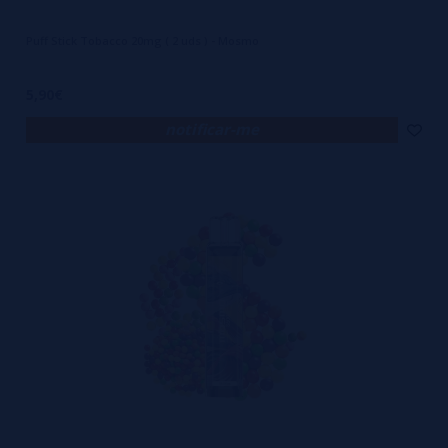
Puff Stick Tobacco 20mg ( 2 uds ) - Mosmo
5,90€
notificar-me