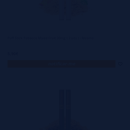
Puff Stick Tobacco Mixed Fruit 20mg ( 2 uds ) - Mosmo
5,90€
notificar-me