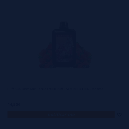
Puff Sub Ohm Mix Berries 9000 Puff - SEM NICOTINA - Mosmo
14,50€
notificar-me