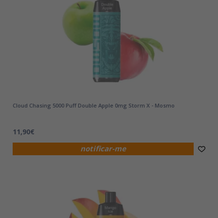
Cloud Chasing 5000 Puff Double Apple 0mg Storm X - Mosmo
11,90€
notificar-me