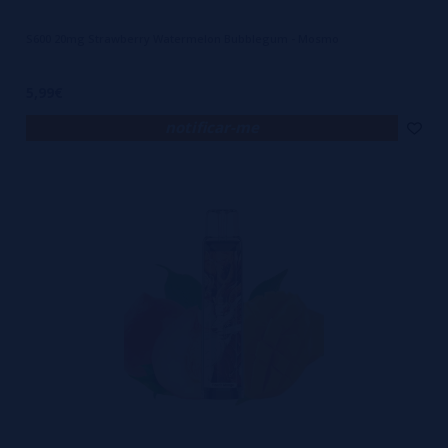
S600 20mg Strawberry Watermelon Bubblegum - Mosmo
5,99€
notificar-me