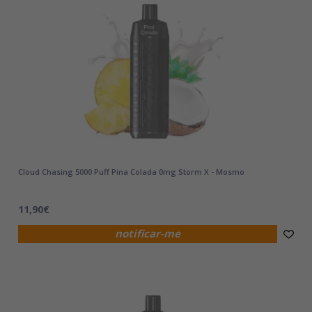
Cloud Chasing 5000 Puff Pina Colada 0mg Storm X - Mosmo
11,90€
notificar-me