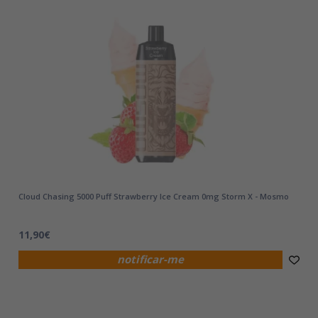
Cloud Chasing 5000 Puff Strawberry Ice Cream 0mg Storm X - Mosmo
11,90€
notificar-me