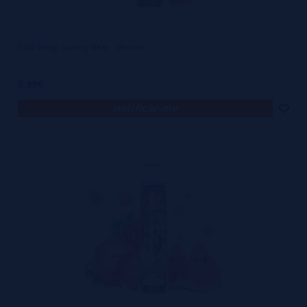
S600 20mg Gummy Bear - Mosmo
5,99€
notificar-me