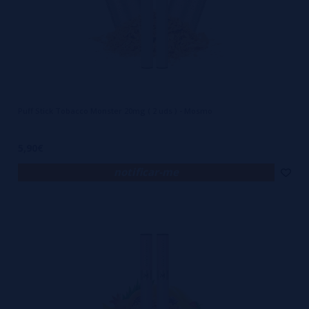
Puff Stick Tobacco Monster 20mg ( 2 uds ) - Mosmo
5,90€
notificar-me