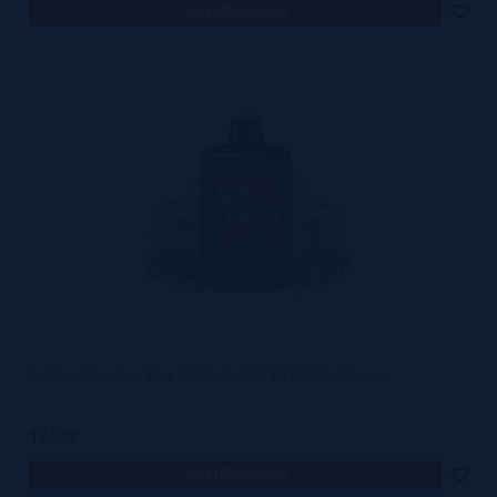
notificar-me
Puff Sub Ohm Cool Mint 9000 Puff - SEM NICOTINA - Mosmo
14,50€
notificar-me