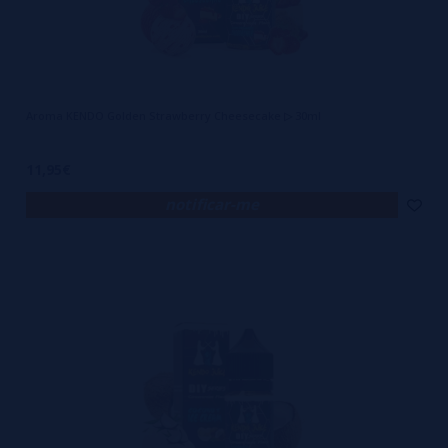
Aroma KENDO Golden Strawberry Cheesecake ▷ 30ml
11,95€
notificar-me