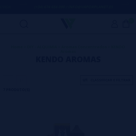
DA
(+34) 674 656 090 / INFO@VAPORPLANET.ES
POR
0
Home
>
DIY - ALQUIMIA
>
Aromas Concentrados
>
KENDO
Aromas
KENDO AROMAS
CLASSIFICAR E FILTRAR
7 PRODUTO(S)