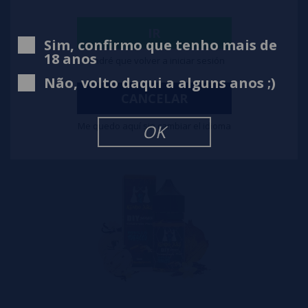
IR
Aroma KENDO Margarita Cocktail ▷ 30ml
Sim, confirmo que tenho mais de
18 anos
Tendré que volver a iniciar sesión
11,95€
Não, volto daqui a alguns anos ;)
CANCELAR
notificar-me
Me quedo aquí sin cambiar el idioma
OK