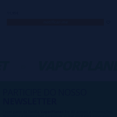
11,95€
notificar-me
T
-
VAPORPLANE
PARTICIPE DO NOSSO
NEWSLETTER
Fazer parte da família
VaporPlanet
lhe dá acesso a Promoções,
descontos e promoções exclusivas, o que você está esperando