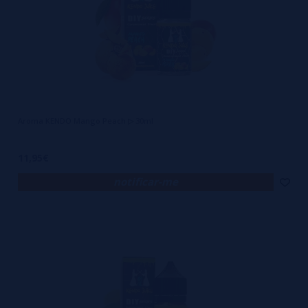
Aroma KENDO Mango Peach ▷ 30ml
11,95€
notificar-me