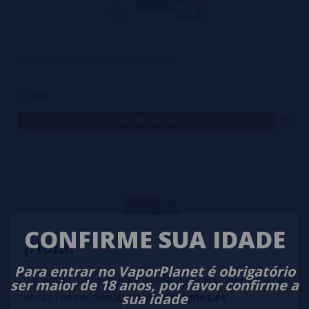
Aroma KENDO Coconut Ice-Cream ▷ 30ml
11,95€
notificar-me
CONFIRME SUA IDADE
¡Hola!
Para entrar no VaporPlanet é obrigatório
Te estás conectando desde España, por lo que
ser maior de 18 anos, por favor confirme a
sua idade
serás redireccionado a
vaporplanet.es