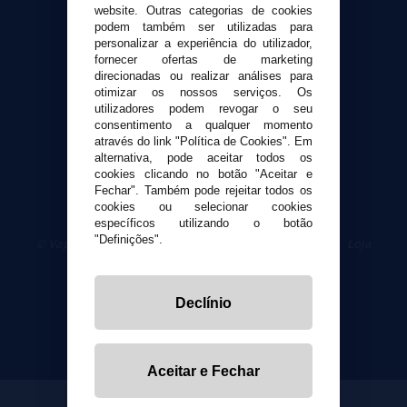
website. Outras categorias de cookies
Contato
podem também ser utilizadas para
personalizar a experiência do utilizador,
Segurança e privacidade
fornecer ofertas de marketing
direcionadas ou realizar análises para
Termos e Condições de Uso
otimizar os nossos serviços. Os
Política de privacidade
utilizadores podem revogar o seu
Política de cookies
consentimento a qualquer momento
através do link "Política de Cookies". Em
alternativa, pode aceitar todos os
cookies clicando no botão "Aceitar e
Fechar". Também pode rejeitar todos os
cookies ou selecionar cookies
específicos utilizando o botão
"Definições".
© VaporPlanet.pt
|
Compre Cigarros Eletrônicos
|
Loja
Cigarrillos Electronicos
Yopi Online SL CIF: B90451832
Declínio
Aceitar e Fechar