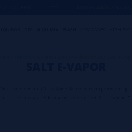
0€
AQUI ESTAMOS
PARA AJUDÁ-LO COM Q
LÍQUIDOS
DIY - ALQUIMIA
FLASH
NOVIDADES
HIGH END
ome
>
Líquidos
>
Líquidos com sais de nicotina
>
Salt e-Vap
SALT E-VAPOR
ência. Quer sentir o efeito rápido da nicotina sem precisar trag
 — a resposta atende por um nome direto: Salt e-Vapor. Ess
á sabe o que está procurando: impacto, suavidade, e uma expe
m que a nicotina age no organismo. Enquanto os líquidos tradicion