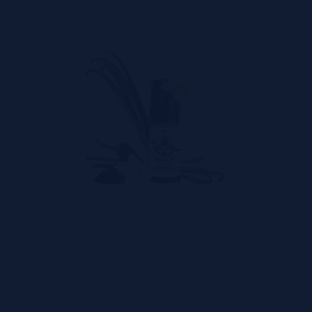
ia gustativa equilibrada, esses líquidos também ajudam a manter 
cado.
te de Salt e-Vapor mantém os mesmos padrões de qualidade, o 
s ou variações indesejadas. E não estamos falando apenas de q
no dia a dia, seja para controle de ansiedade, substituição ao
?
ação
to para satisfazer quem sabe exatamente o que quer. Combinand
elhor: você encontra essa seleção de qualidade com toda a confia