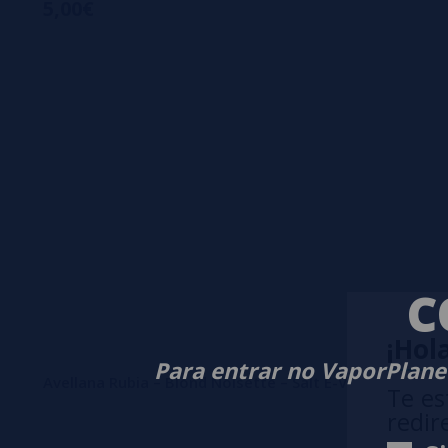
5,00€
C
¡Hola
Para entrar no VaporPlanet
Avellana Rubia – Blond Noisette – Salt E-Vapor 10ml –
Te es
redir