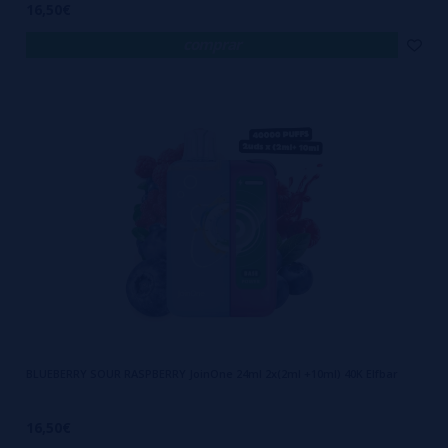
16,50€
que te vai beneficiar a 100%. Na nossa opinião, a evolução para estes
comprar
formatos era inevitável e, sinceramente, uma vez que provas a
comodidade de não ter de estrear um vape a cada dois dias, é difícil
voltar atrás. É isto o que precisas? Nós temos! Dá uma vista de olhos
ao nosso catálogo e
compra o vape 40000 puffs que melhor se
adapte ao teu paladar.
E lembra-te, se tiveres dúvidas com o sabor,
pergunta-nos! Estamos aqui para isso.
BLUEBERRY SOUR RASPBERRY JoinOne 24ml 2x(2ml +10ml) 40K Elfbar
16,50€