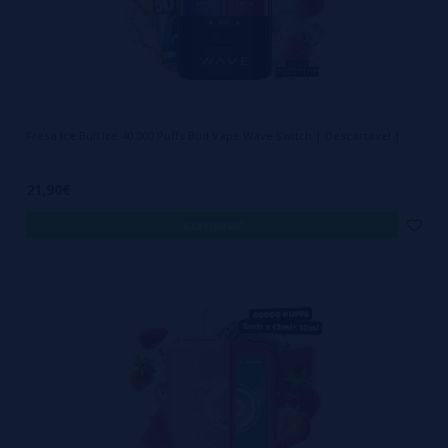
casares com ele!
Quais são os sabores de vape
mais vendidos?
Quando escolhes um dispositivo que te vai acompanhar tanto tempo,
Fresa Ice Bull Ice 40.000 Puffs Bud Vape Wave Switch | Descartável |
o sabor é crítico. No formato de vapers com mais inalações, notamos
que os clientes preferem perfis que não enjoem demasiado rápido.
21,90€
Os vencedores costumam ser:
comprar
Mentas e gelados
: (Miami Mint, Blue Razz Ice). Não cansam, são
frescos e o "golpe de garganta" é muito satisfatório.
Frutados ácidos
: (Lemon Lime, Sour Apple). O toque ácido faz com
que a doçura não sature o paladar após muitos dias de uso.
Tabacos doces
: Para os clássicos, um tabaco baunilha em grande
formato é o companheiro perfeito para o café da manhã... durante
todo o mês.