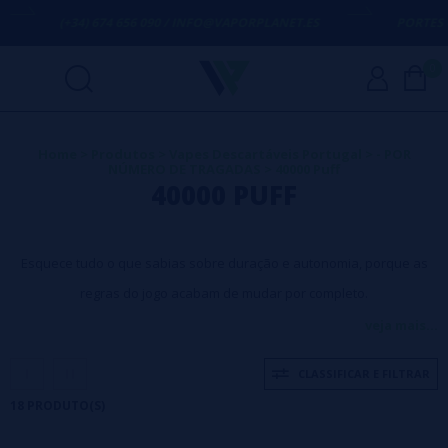
(+34) 674 656 090 / INFO@VAPORPLANET.ES
PORTES GRÁTIS
E
0
Home
>
Produtos
>
Vapes Descartáveis Portugal
>
- ​​​​POR
NÚMERO DE TRAGADAS
>
40000 Puff
40000 PUFF
Esquece tudo o que sabias sobre duração e autonomia, porque as
regras do jogo acabam de mudar por completo.
veja mais...
Vape 40000 puffs: O novo
CLASSIFICAR E FILTRAR
gigante que quebra todos os
18 PRODUTO(S)
esquemas