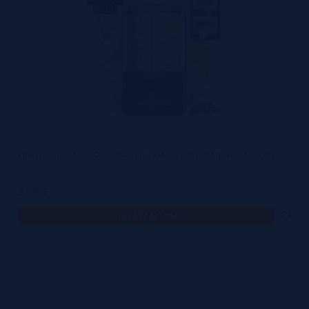
Piña Ice Coco Ice 40.000 Puffs Bud Vape Wave Switch | Descartável |
21,90€
notificar-me