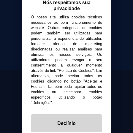
Nós respeitamos sua
privacidade
VaporPlanet
O nosso site utiliza cookies técnicos
Sobre nós
necessários ao bom funcionamento do
Calculadora DIY Alquimia
website. Outras categorias de cookies
podem também ser utilizadas para
Contato
personalizar a experiência do utilizador,
fornecer ofertas de marketing
direcionadas ou realizar análises para
Suporte ao cliente
otimizar os nossos serviços. Os
Envio e devoluções
utilizadores podem revogar o seu
Formas de pagamento
consentimento a qualquer momento
através do link "Política de Cookies". Em
Contato
alternativa, pode aceitar todos os
cookies clicando no botão "Aceitar e
Fechar". Também pode rejeitar todos os
Segurança e privacidade
cookies ou selecionar cookies
Termos e Condições de Uso
específicos utilizando o botão
Política de privacidade
"Definições".
Política de cookies
Declínio