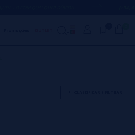
M QUALQUER DÚVIDA
(+34) 674 656 090 
0
0
Promoções!
OUTLET
L
CLASSIFICAR E FILTRAR