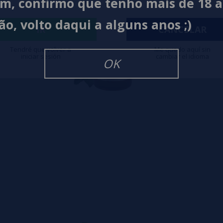
im, confirmo que tenho mais de 18 
ão, volto daqui a alguns anos ;)
IR
CANCELAR
Tendré que volver a
Me quedo aquí sin
iniciar sesión
cambiar el idioma
OK