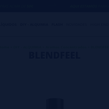
DE
50€
AQUI ESTAMOS
PARA AJUDÁ-LO CO
LÍQUIDOS
DIY - ALQUIMIA
FLASH
NOVIDADES
HIGH END
Home
>
DIY - ALQUIMIA
>
Aromas Concentrados
>
BLENDFEE
BLENDFEEL