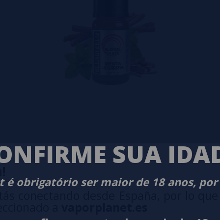
ONFIRME SUA IDA
!
 é obrigatório ser maior de 18 anos, por
tás conectando desde España, por lo que
eccionado a
vaporplanet.es