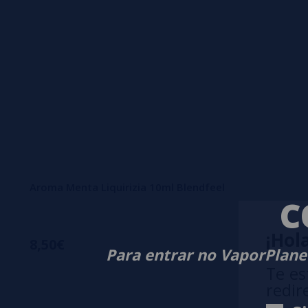
Aroma Menta Liquirizia 10ml Blendfeel
C
¡Hola
8,50€
Para entrar no VaporPlanet
Te es
redir