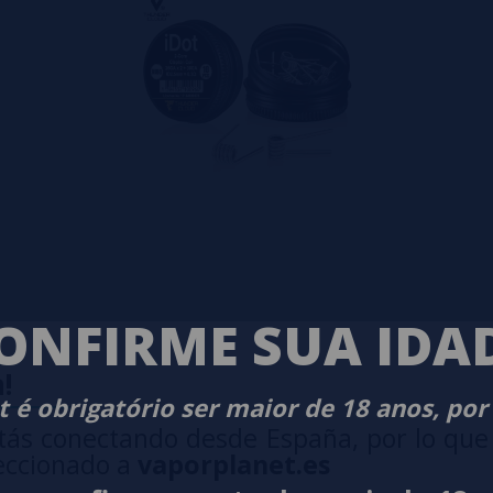
ONFIRME SUA IDA
!
 é obrigatório ser maior de 18 anos, por
tás conectando desde España, por lo que
eccionado a
vaporplanet.es