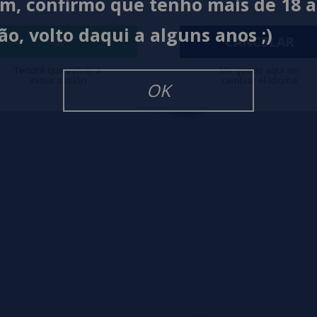
im, confirmo que tenho mais de 18 
ão, volto daqui a alguns anos ;)
IR
CANCELAR
Tendré que volver a
Me quedo aquí sin
iniciar sesión
cambiar el idioma
OK