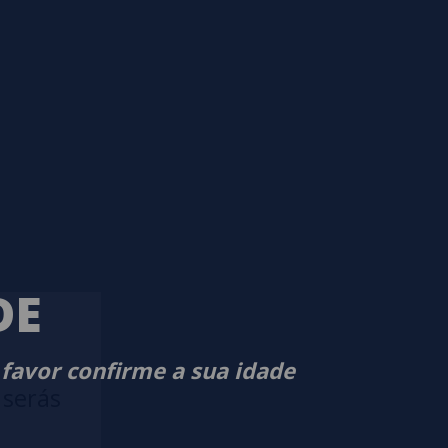
DE
 favor confirme a sua idade
 serás