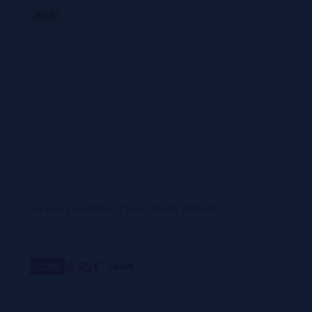
NEW
Serpent SubOhm Tank 25mm Wotofo
6,95€
-72%
24,90€