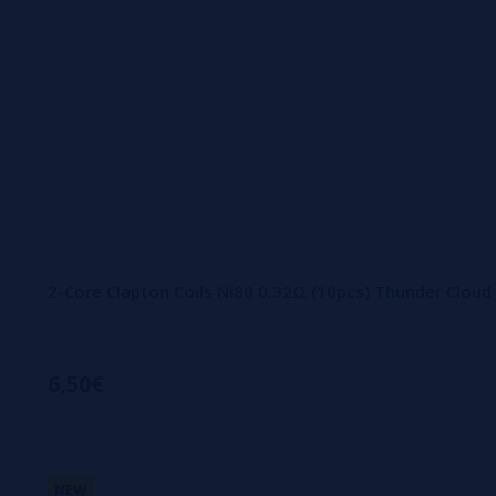
2-Core Clapton Coils Ni80 0.32Ω (10pcs) Thunder Cloud
6,50€
NEW