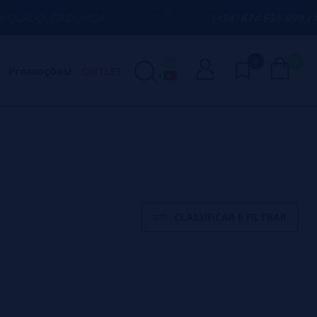
DÚVIDA
(+34) 674 656 090 / INFO@VAPOR
0
0
Promoções!
OUTLET
CLASSIFICAR E FILTRAR