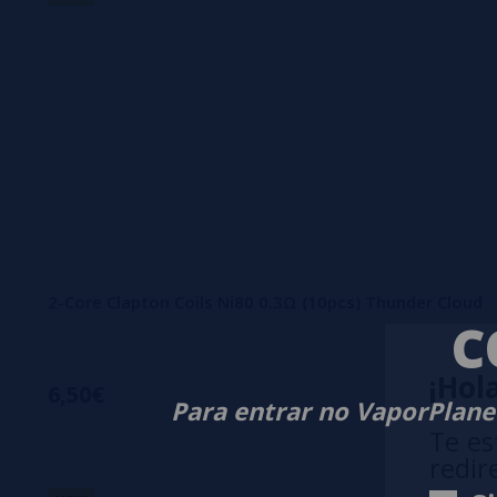
2-Core Clapton Coils Ni80 0.3Ω (10pcs) Thunder Cloud
C
¡Hola
6,50€
Para entrar no VaporPlanet
Te es
redir