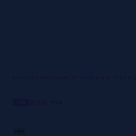
Pod XROS 5 (Black Leather) + 4 uds Nic Salts 10ml 20m
25,90€
-48%
49,70€
NEW