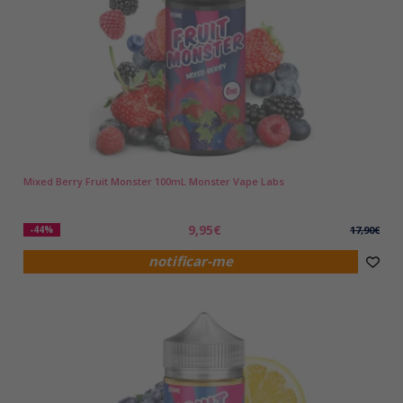
Mixed Berry Fruit Monster 100mL Monster Vape Labs
9,95€
-44%
17,90€
notificar-me