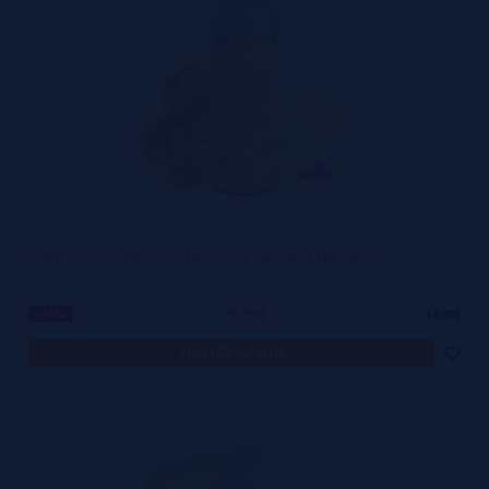
Butterscotch Custard Monster 100mL Monster Vape Labs
9,95€
-44%
17,90€
notificar-me