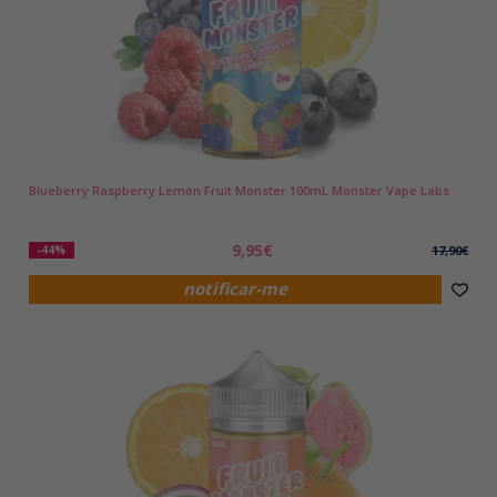
Blueberry Raspberry Lemon Fruit Monster 100mL Monster Vape Labs
9,95€
-44%
17,90€
notificar-me