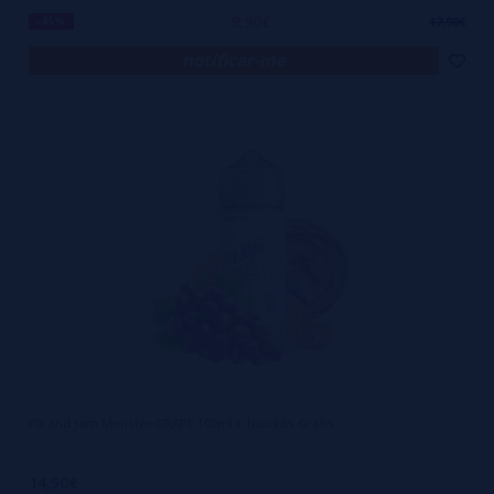
9,90€
-45%
17,90€
notificar-me
PB and Jam Monster GRAPE 100ml + Nicokits Gratis
14,50€