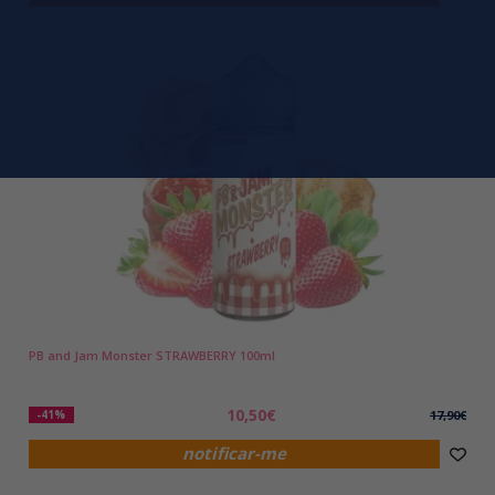
PB and Jam Monster STRAWBERRY 100ml
10,50€
-41%
17,90€
notificar-me