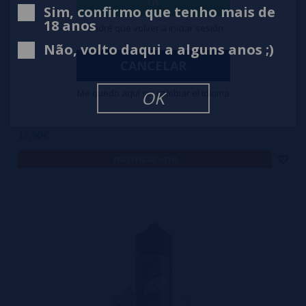
IR
Sim, confirmo que tenho mais de
18 anos
Tendré que volver a iniciar sesión
Não, volto daqui a alguns anos ;)
CANCELAR
Me quedo aquí sin cambiar el idioma
OK
Tobacco Monster Rich 100ml + Nicokits Gratis
17,90€
notificar-me