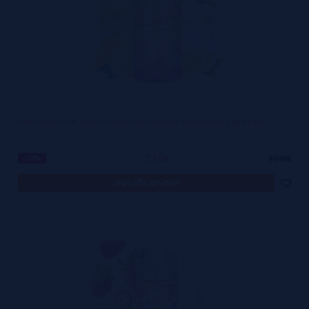
Pink Lemonade 100mL Lemonade Monster by Monster Vape Labs
7,50€
-58%
17,90€
notificar-me