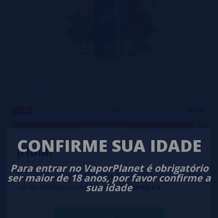
Smooth Tobacco Monster 100ml by Monster Vape
10,50€
-41%
17,90€
notificar-me
CONFIRME SUA IDADE
¡Hola!
Para entrar no VaporPlanet é obrigatório
Te estás conectando desde España, por lo que
ser maior de 18 anos, por favor confirme a
sua idade
serás redireccionado a
vaporplanet.es