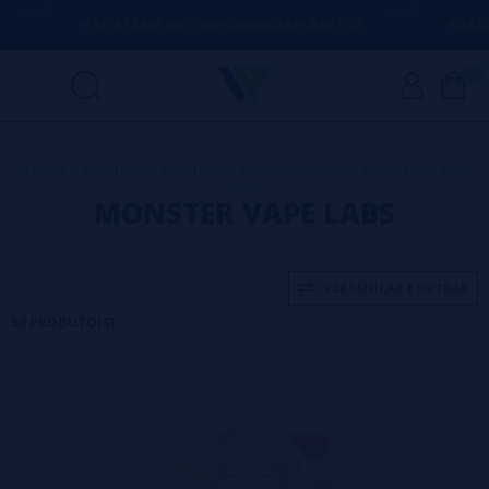
4) 674 656 090 / INFO@VAPORPLANET.ES
PORTES GRÁTIS
EM CO
0
Home
>
Líquidos
>
Líquidos Vaping Premium
>
Monster Vape
Labs
MONSTER VAPE LABS
CLASSIFICAR E FILTRAR
50 PRODUTO(S)